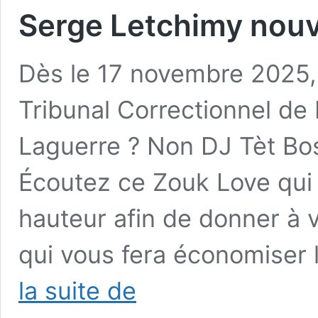
Serge Letchimy nouv
Dès le 17 novembre 2025,
Tribunal Correctionnel de
Laguerre ? Non DJ Tèt Bos
Écoutez ce Zouk Love qui 
hauteur afin de donner à v
qui vous fera économiser l
Serge
la suite de
Letchimy
nouvelle