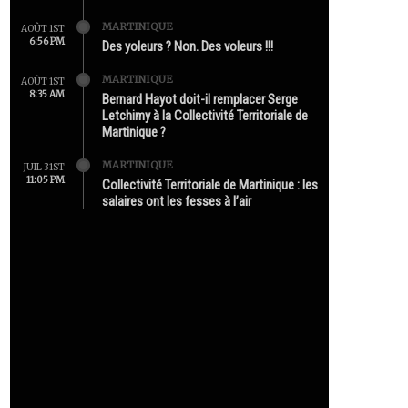
MARTINIQUE
AOÛT 1ST
6:56 PM
Des yoleurs ? Non. Des voleurs !!!
MARTINIQUE
AOÛT 1ST
8:35 AM
Bernard Hayot doit-il remplacer Serge
Letchimy à la Collectivité Territoriale de
Martinique ?
MARTINIQUE
JUIL 31ST
11:05 PM
Collectivité Territoriale de Martinique : les
salaires ont les fesses à l’air