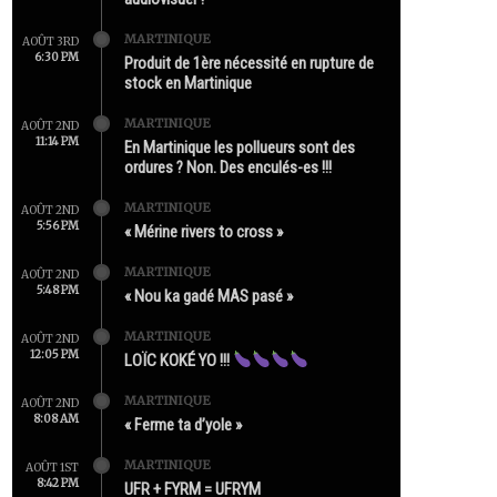
MARTINIQUE
AOÛT 3RD
6:30 PM
Produit de 1ère nécessité en rupture de
stock en Martinique
MARTINIQUE
AOÛT 2ND
11:14 PM
En Martinique les pollueurs sont des
ordures ? Non. Des enculés-es !!!
MARTINIQUE
AOÛT 2ND
5:56 PM
« Mérine rivers to cross »
MARTINIQUE
AOÛT 2ND
5:48 PM
« Nou ka gadé MAS pasé »
MARTINIQUE
AOÛT 2ND
12:05 PM
LOÏC KOKÉ YO !!!
MARTINIQUE
AOÛT 2ND
8:08 AM
« Ferme ta d’yole »
MARTINIQUE
AOÛT 1ST
8:42 PM
UFR + FYRM = UFRYM