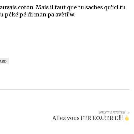
auvais coton. Mais il faut que tu saches qu’ici tu
u péké pé di man pa avèti’w.
UARD
NEXT ARTICLE
Allez vous FER F.O.U.T.R.E !!!