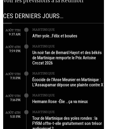
Voir les prévisions à la Réunion
CES DERNIERS JOURS…
MARTINIQUE
AOÛT 7TH
9:37 AM
After-yole…Félix et bouées
MARTINIQUE
AOÛT 6TH
7:59 PM
Un noir fan de Bernard Hayot et des békés
de Martinique remporte le Prix Antoine
Crozat 2026
MARTINIQUE
AOÛT 5TH
7:31 PM
Écocide de l’Anse Meunier en Martinique :
L’Assaupamar dépose une plainte contre X
MARTINIQUE
AOÛT 5TH
7:16 PM
Hermann Rose -Élie …ça va mieux
MARTINIQUE
AOÛT 4TH
5:15 PM
Tour de Martinique des yoles rondes : la
FYRM offre-t-elle gratuitement son trésor
audiovisuel ?