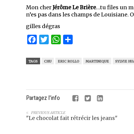
Mon cher
Jérôme Le Brière
…tu files un m
n’es pas dans les champs de Louisiane. O
gilles dégras
Facebook
Twitter
WhatsApp
Partager
TAGS
CHU
ERIC ROLLO
MARTINIQUE
SYLVIE H
Partagez l'info
PREVIOUS ARTICLE
"Le chocolat fait rétrécir les jeans"