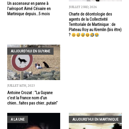
Un ascenseur en panne à
JUILLET 23RD, 2026
l'aéroport Aimé Césaire en
Martinique depuis...5 mois
Charte de déontologie des
agents de la Collectivité
Territoriale de Martinique : de
Plateau Roy au Kremlin (bis être)
?
AUJOURD'HUI EN GUYANE
JUILLET 14TH, 2023
Antoine Crozat : "La Guyane
c'est la France nom d'un
chien...faites pas chier...putain"
A LA UNE
AUJOURD'HUI EN MARTINIQUE