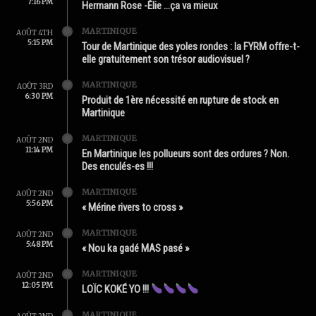
7:16 PM
Hermann Rose -Élie …ça va mieux
MARTINIQUE
AOÛT 4TH
5:15 PM
Tour de Martinique des yoles rondes : la FYRM offre-t-
elle gratuitement son trésor audiovisuel ?
MARTINIQUE
AOÛT 3RD
6:30 PM
Produit de 1ère nécessité en rupture de stock en
Martinique
MARTINIQUE
AOÛT 2ND
11:14 PM
En Martinique les pollueurs sont des ordures ? Non.
Des enculés-es !!!
MARTINIQUE
AOÛT 2ND
5:56 PM
« Mérine rivers to cross »
MARTINIQUE
AOÛT 2ND
5:48 PM
« Nou ka gadé MAS pasé »
MARTINIQUE
AOÛT 2ND
12:05 PM
LOÏC KOKÉ YO !!!
MARTINIQUE