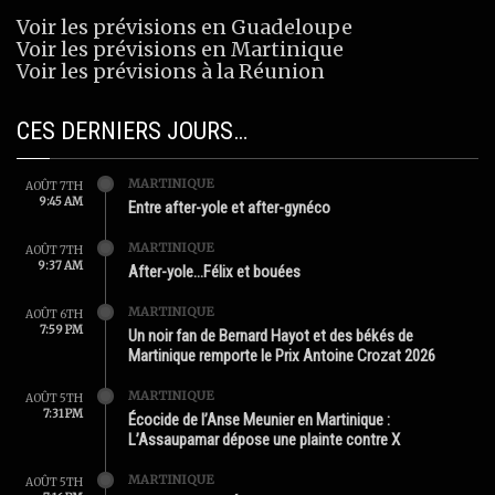
Voir les prévisions en Guadeloupe
Voir les prévisions en Martinique
Voir les prévisions à la Réunion
CES DERNIERS JOURS…
MARTINIQUE
AOÛT 7TH
9:45 AM
Entre after-yole et after-gynéco
MARTINIQUE
AOÛT 7TH
9:37 AM
After-yole…Félix et bouées
MARTINIQUE
AOÛT 6TH
7:59 PM
Un noir fan de Bernard Hayot et des békés de
Martinique remporte le Prix Antoine Crozat 2026
MARTINIQUE
AOÛT 5TH
7:31 PM
Écocide de l’Anse Meunier en Martinique :
L’Assaupamar dépose une plainte contre X
MARTINIQUE
AOÛT 5TH