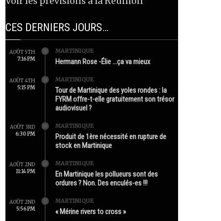
Voir les prévisions à la Réunion
CES DERNIERS JOURS…
MARTINIQUE
AOÛT 5TH
7:16 PM
Hermann Rose -Élie …ça va mieux
MARTINIQUE
AOÛT 4TH
5:15 PM
Tour de Martinique des yoles rondes : la
FYRM offre-t-elle gratuitement son trésor
audiovisuel ?
MARTINIQUE
AOÛT 3RD
6:30 PM
Produit de 1ère nécessité en rupture de
stock en Martinique
MARTINIQUE
AOÛT 2ND
11:14 PM
En Martinique les pollueurs sont des
ordures ? Non. Des enculés-es !!!
MARTINIQUE
AOÛT 2ND
5:56 PM
« Mérine rivers to cross »