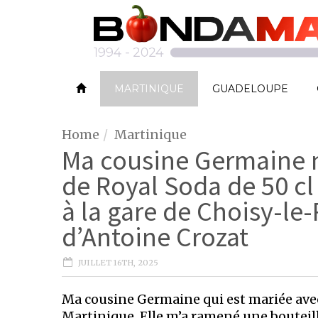
MARTINIQUE
GUADELOUPE
Home
Martinique
Ma cousine Germaine m
de Royal Soda de 50 cl
à la gare de Choisy-le-
d’Antoine Crozat
JUILLET 16TH, 2025
Ma cousine Germaine qui est mariée ave
Martinique. Elle m’a ramené une bouteil