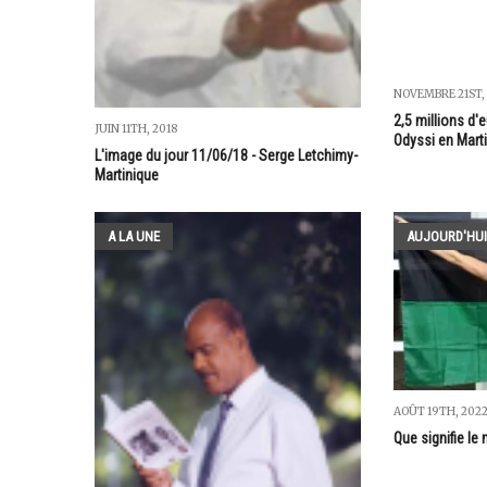
NOVEMBRE 21ST, 
2,5 millions d'
JUIN 11TH, 2018
Odyssi en Mart
L'image du jour 11/06/18 - Serge Letchimy-
Martinique
A LA UNE
AUJOURD'HUI
AOÛT 19TH, 202
Que signifie le 