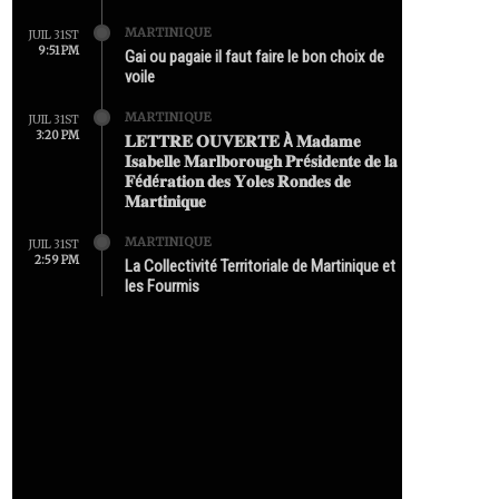
MARTINIQUE
JUIL 31ST
9:51 PM
Gai ou pagaie il faut faire le bon choix de
voile
MARTINIQUE
JUIL 31ST
3:20 PM
𝐋𝐄𝐓𝐓𝐑𝐄 𝐎𝐔𝐕𝐄𝐑𝐓𝐄 À 𝐌𝐚𝐝𝐚𝐦𝐞
𝐈𝐬𝐚𝐛𝐞𝐥𝐥𝐞 𝐌𝐚𝐫𝐥𝐛𝐨𝐫𝐨𝐮𝐠𝐡 𝐏𝐫é𝐬𝐢𝐝𝐞𝐧𝐭𝐞 𝐝𝐞 𝐥𝐚
𝐅é𝐝é𝐫𝐚𝐭𝐢𝐨𝐧 𝐝𝐞𝐬 𝐘𝐨𝐥𝐞𝐬 𝐑𝐨𝐧𝐝𝐞𝐬 𝐝𝐞
𝐌𝐚𝐫𝐭𝐢𝐧𝐢𝐪𝐮𝐞
MARTINIQUE
JUIL 31ST
2:59 PM
La Collectivité Territoriale de Martinique et
les Fourmis