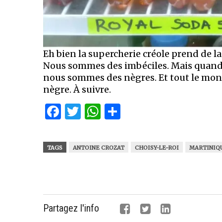
Eh bien la supercherie créole prend de l
Nous sommes des imbéciles. Mais quand
nous sommes des nègres. Et tout le mond
nègre. À suivre.
Facebook
Twitter
WhatsApp
Partager
TAGS
ANTOINE CROZAT
CHOISY-LE-ROI
MARTINIQ
Partagez l'info