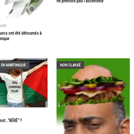
ne prenons pas l'ascenseur "
2017
euros ont été détournés à
inique
 EN MARTINIQUE
NON CLASSÉ
2
mot..."BÉKÉ" ?