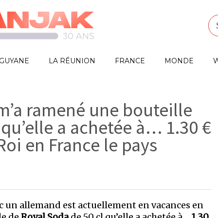
GUYANE
LA RÉUNION
FRANCE
MONDE
W
’a ramené une bouteille
 qu’elle a achetée à… 1.30 €
Roi en France le pays
c un allemand est actuellement en vacances en
le de
Royal Soda
de 50 cl qu’elle a achetée à…
1.30