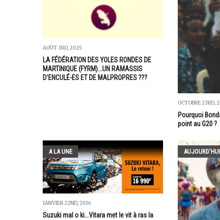
AOÛT 3RD, 2025
LA FÉDÉRATION DES YOLES RONDES DE
MARTINIQUE (FYRM)...UN RAMASSIS
D'ENCULÉ-ES ET DE MALPROPRES ???
OCTOBRE 23RD, 2
Pourquoi Bonda
point au G20 ?
A LA UNE
AUJOURD'HUI
JANVIER 22ND, 2016
Suzuki mal o ki...Vitara met le vit à ras la