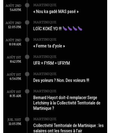
MARTINIQUE
AOÛT 2ND
5:48 PM
« Nou ka gadé MAS pasé »
MARTINIQUE
AOÛT 2ND
12:05 PM
LOÏC KOKÉ YO !!!
MARTINIQUE
AOÛT 2ND
8:08 AM
« Ferme ta d’yole »
MARTINIQUE
AOÛT 1ST
8:42 PM
UFR + FYRM = UFRYM
MARTINIQUE
AOÛT 1ST
6:56 PM
Des yoleurs ? Non. Des voleurs !!!
MARTINIQUE
AOÛT 1ST
8:35 AM
Bernard Hayot doit-il remplacer Serge
Letchimy à la Collectivité Territoriale de
Martinique ?
MARTINIQUE
JUIL 31ST
11:05 PM
Collectivité Territoriale de Martinique : les
salaires ont les fesses à l’air