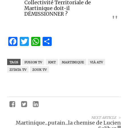
Collectivité Territoriale de
Martinique doit-il
DÉMISSIONNER ?
Facebook
Twitter
WhatsApp
Partager
TAGS
FUSION TV
KMT
MARTINIQUE
VIÀ ATV
ZITATA TV
ZOUK TV
NEXT ARTICLE
Martinique...putain...la chemise de Lucien