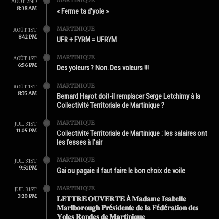
MARTINIQUE
AOÛT 2ND
8:08 AM
« Ferme ta d’yole »
MARTINIQUE
AOÛT 1ST
8:42 PM
UFR + FYRM = UFRYM
MARTINIQUE
AOÛT 1ST
6:56 PM
Des yoleurs ? Non. Des voleurs !!!
MARTINIQUE
AOÛT 1ST
8:35 AM
Bernard Hayot doit-il remplacer Serge Letchimy à la
Collectivité Territoriale de Martinique ?
MARTINIQUE
JUIL 31ST
11:05 PM
Collectivité Territoriale de Martinique : les salaires ont
les fesses à l’air
MARTINIQUE
JUIL 31ST
9:51 PM
Gai ou pagaie il faut faire le bon choix de voile
MARTINIQUE
JUIL 31ST
3:20 PM
𝐋𝐄𝐓𝐓𝐑𝐄 𝐎𝐔𝐕𝐄𝐑𝐓𝐄 À 𝐌𝐚𝐝𝐚𝐦𝐞 𝐈𝐬𝐚𝐛𝐞𝐥𝐥𝐞
𝐌𝐚𝐫𝐥𝐛𝐨𝐫𝐨𝐮𝐠𝐡 𝐏𝐫é𝐬𝐢𝐝𝐞𝐧𝐭𝐞 𝐝𝐞 𝐥𝐚 𝐅é𝐝é𝐫𝐚𝐭𝐢𝐨𝐧 𝐝𝐞𝐬
𝐘𝐨𝐥𝐞𝐬 𝐑𝐨𝐧𝐝𝐞𝐬 𝐝𝐞 𝐌𝐚𝐫𝐭𝐢𝐧𝐢𝐪𝐮𝐞