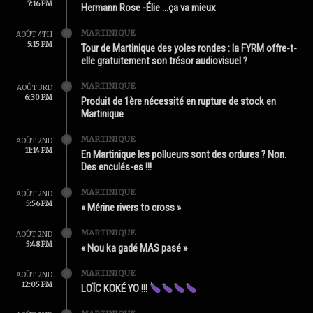
7:16 PM
Hermann Rose -Élie …ça va mieux
MARTINIQUE
AOÛT 4TH
5:15 PM
Tour de Martinique des yoles rondes : la FYRM offre-t-
elle gratuitement son trésor audiovisuel ?
MARTINIQUE
AOÛT 3RD
6:30 PM
Produit de 1ère nécessité en rupture de stock en
Martinique
MARTINIQUE
AOÛT 2ND
11:14 PM
En Martinique les pollueurs sont des ordures ? Non.
Des enculés-es !!!
MARTINIQUE
AOÛT 2ND
5:56 PM
« Mérine rivers to cross »
MARTINIQUE
AOÛT 2ND
5:48 PM
« Nou ka gadé MAS pasé »
MARTINIQUE
AOÛT 2ND
12:05 PM
LOÏC KOKÉ YO !!!