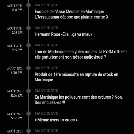
MARTINIQUE
AOÛT 5TH
7:31 PM
Écocide de l’Anse Meunier en Martinique :
L’Assaupamar dépose une plainte contre X
MARTINIQUE
AOÛT 5TH
7:16 PM
Hermann Rose -Élie …ça va mieux
MARTINIQUE
AOÛT 4TH
5:15 PM
Tour de Martinique des yoles rondes : la FYRM offre-t-
elle gratuitement son trésor audiovisuel ?
MARTINIQUE
AOÛT 3RD
6:30 PM
Produit de 1ère nécessité en rupture de stock en
Martinique
MARTINIQUE
AOÛT 2ND
11:14 PM
En Martinique les pollueurs sont des ordures ? Non.
Des enculés-es !!!
MARTINIQUE
AOÛT 2ND
5:56 PM
« Mérine rivers to cross »
MARTINIQUE
AOÛT 2ND