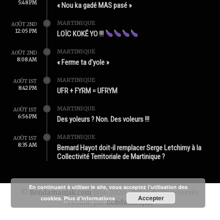
5:48 PM
« Nou ka gadé MAS pasé »
MARTINIQUE
AOÛT 2ND
12:05 PM
LOÏC KOKÉ YO !!!
MARTINIQUE
AOÛT 2ND
8:08 AM
« Ferme ta d’yole »
MARTINIQUE
AOÛT 1ST
8:42 PM
UFR + FYRM = UFRYM
MARTINIQUE
AOÛT 1ST
6:56 PM
Des yoleurs ? Non. Des voleurs !!!
MARTINIQUE
AOÛT 1ST
8:35 AM
Bernard Hayot doit-il remplacer Serge Letchimy à la
Collectivité Territoriale de Martinique ?
En continuant à utiliser le site, vous acceptez l’utilisation des
©
Bondamanjak.com
1994-2020 - Tous droits réservés
Accepter
cookies.
Plus d’informations
Produit par
Bondamanjak