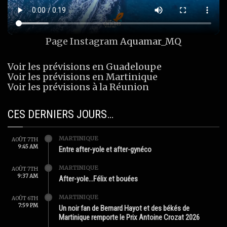
Page Instagram
Aquamar_MQ
Voir les prévisions en Guadeloupe
Voir les prévisions en Martinique
Voir les prévisions à la Réunion
CES DERNIERS JOURS…
MARTINIQUE
AOÛT 7TH
9:45 AM
Entre after-yole et after-gynéco
MARTINIQUE
AOÛT 7TH
9:37 AM
After-yole…Félix et bouées
MARTINIQUE
AOÛT 6TH
7:59 PM
Un noir fan de Bernard Hayot et des békés de
Martinique remporte le Prix Antoine Crozat 2026