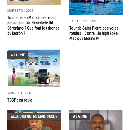
MARS 29TH, 2023
Tourisme en Martinique : mais
JUILLET 29TH, 2026
putain que fait Bénédicte Dit
Géronimo ? Que font les drones
Tour de Saint-Pierre des yoles
du ladrón ?
rondes ...Cottrel...le high kokel
Mas que Mérine !!!
A LA UNE
MARS 17TH, 2017
TCSP : ça roule
AUJOURD'HUI EN MARTINIQUE
A LA UNE