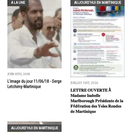
A LA UNE
AUJOURD'HUI EN MARTINIQUE
JUIN 11TH, 2018
L'image du jour 11/06/18 - Serge
JUILLET 31ST, 2026
Letchimy-Martinique
𝐋𝐄𝐓𝐓𝐑𝐄 𝐎𝐔𝐕𝐄𝐑𝐓𝐄 À
𝐌𝐚𝐝𝐚𝐦𝐞 𝐈𝐬𝐚𝐛𝐞𝐥𝐥𝐞
𝐌𝐚𝐫𝐥𝐛𝐨𝐫𝐨𝐮𝐠𝐡 𝐏𝐫é𝐬𝐢𝐝𝐞𝐧𝐭𝐞 𝐝𝐞 𝐥𝐚
𝐅é𝐝é𝐫𝐚𝐭𝐢𝐨𝐧 𝐝𝐞𝐬 𝐘𝐨𝐥𝐞𝐬 𝐑𝐨𝐧𝐝𝐞𝐬
𝐝𝐞 𝐌𝐚𝐫𝐭𝐢𝐧𝐢𝐪𝐮𝐞
AUJOURD'HUI EN MARTINIQUE