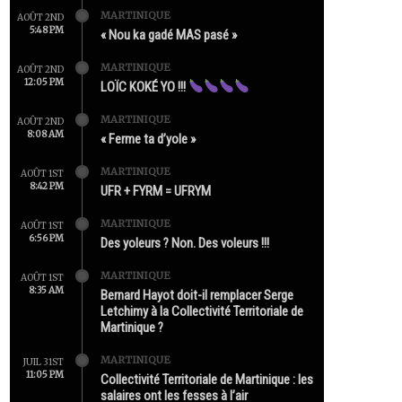
MARTINIQUE
AOÛT 2ND
5:48 PM
« Nou ka gadé MAS pasé »
MARTINIQUE
AOÛT 2ND
12:05 PM
LOÏC KOKÉ YO !!!
MARTINIQUE
AOÛT 2ND
8:08 AM
« Ferme ta d’yole »
MARTINIQUE
AOÛT 1ST
8:42 PM
UFR + FYRM = UFRYM
MARTINIQUE
AOÛT 1ST
6:56 PM
Des yoleurs ? Non. Des voleurs !!!
MARTINIQUE
AOÛT 1ST
8:35 AM
Bernard Hayot doit-il remplacer Serge
Letchimy à la Collectivité Territoriale de
Martinique ?
MARTINIQUE
JUIL 31ST
11:05 PM
Collectivité Territoriale de Martinique : les
salaires ont les fesses à l’air