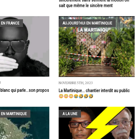
sincèrement sans serment la motion on
sait que même le sincère ment
 EN FRANCE
AUJOURD'HUI EN MARTINIQUE
3
NOVEMBRE 5TH, 2023
blanc qui parle...son propos
La Martinique... chantier interdit au public
 EN MARTINIQUE
A LA UNE