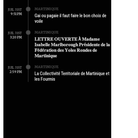
MARTINIQUE
JUIL 31ST
9:51 PM
Gai ou pagaie il faut faire le bon choix de
voile
MARTINIQUE
JUIL 31ST
3:20 PM
𝐋𝐄𝐓𝐓𝐑𝐄 𝐎𝐔𝐕𝐄𝐑𝐓𝐄 À 𝐌𝐚𝐝𝐚𝐦𝐞
𝐈𝐬𝐚𝐛𝐞𝐥𝐥𝐞 𝐌𝐚𝐫𝐥𝐛𝐨𝐫𝐨𝐮𝐠𝐡 𝐏𝐫é𝐬𝐢𝐝𝐞𝐧𝐭𝐞 𝐝𝐞 𝐥𝐚
𝐅é𝐝é𝐫𝐚𝐭𝐢𝐨𝐧 𝐝𝐞𝐬 𝐘𝐨𝐥𝐞𝐬 𝐑𝐨𝐧𝐝𝐞𝐬 𝐝𝐞
𝐌𝐚𝐫𝐭𝐢𝐧𝐢𝐪𝐮𝐞
MARTINIQUE
JUIL 31ST
2:59 PM
La Collectivité Territoriale de Martinique et
les Fourmis