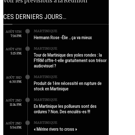
Voir les prévisions à la Réunion
CES DERNIERS JOURS…
MARTINIQUE
AOÛT 5TH
7:16 PM
Hermann Rose -Élie …ça va mieux
MARTINIQUE
AOÛT 4TH
5:15 PM
Tour de Martinique des yoles rondes : la
FYRM offre-t-elle gratuitement son trésor
audiovisuel ?
MARTINIQUE
AOÛT 3RD
6:30 PM
Produit de 1ère nécessité en rupture de
stock en Martinique
MARTINIQUE
AOÛT 2ND
11:14 PM
En Martinique les pollueurs sont des
ordures ? Non. Des enculés-es !!!
MARTINIQUE
AOÛT 2ND
5:56 PM
« Mérine rivers to cross »