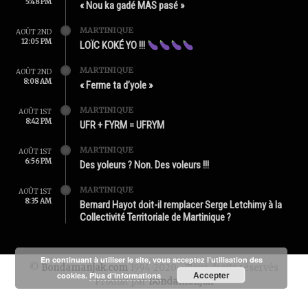
5:48 PM
« Nou ka gadé MAS pasé »
MARTINIQUE
AOÛT 2ND
12:05 PM
LOÏC KOKÉ YO !!!
MARTINIQUE
AOÛT 2ND
8:08 AM
« Ferme ta d’yole »
MARTINIQUE
AOÛT 1ST
8:42 PM
UFR + FYRM = UFRYM
MARTINIQUE
AOÛT 1ST
6:56 PM
Des yoleurs ? Non. Des voleurs !!!
MARTINIQUE
AOÛT 1ST
8:35 AM
Bernard Hayot doit-il remplacer Serge Letchimy à la
Collectivité Territoriale de Martinique ?
En continuant à utiliser le site, vous acceptez l’utilisation des
©
Bondamanjak.com
1994-2020 - Tous droits réservés
Accepter
cookies.
Plus d’informations
Produit par
Bondamanjak