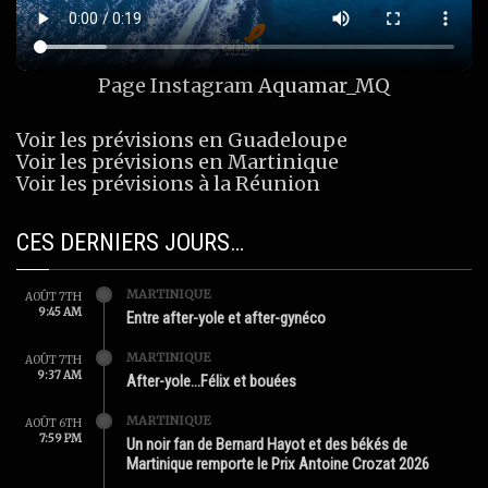
Page Instagram
Aquamar_MQ
Voir les prévisions en Guadeloupe
Voir les prévisions en Martinique
Voir les prévisions à la Réunion
CES DERNIERS JOURS…
MARTINIQUE
AOÛT 7TH
9:45 AM
Entre after-yole et after-gynéco
MARTINIQUE
AOÛT 7TH
9:37 AM
After-yole…Félix et bouées
MARTINIQUE
AOÛT 6TH
7:59 PM
Un noir fan de Bernard Hayot et des békés de
Martinique remporte le Prix Antoine Crozat 2026