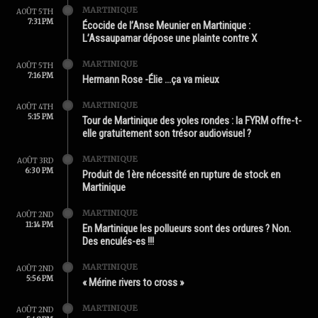
MARTINIQUE
AOÛT 5TH
7:31 PM
Écocide de l’Anse Meunier en Martinique :
L’Assaupamar dépose une plainte contre X
MARTINIQUE
AOÛT 5TH
7:16 PM
Hermann Rose -Élie …ça va mieux
MARTINIQUE
AOÛT 4TH
5:15 PM
Tour de Martinique des yoles rondes : la FYRM offre-t-
elle gratuitement son trésor audiovisuel ?
MARTINIQUE
AOÛT 3RD
6:30 PM
Produit de 1ère nécessité en rupture de stock en
Martinique
MARTINIQUE
AOÛT 2ND
11:14 PM
En Martinique les pollueurs sont des ordures ? Non.
Des enculés-es !!!
MARTINIQUE
AOÛT 2ND
5:56 PM
« Mérine rivers to cross »
MARTINIQUE
AOÛT 2ND