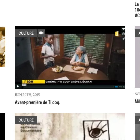
La 
10e
#C
CULTURE
AVR
JUIN 20TH, 2015
Mil
Avant-première de Ti coq.
CULTURE