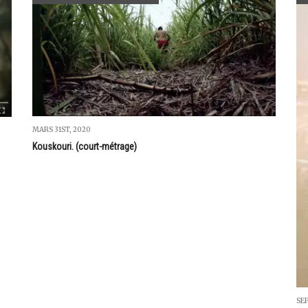
MARS 31ST, 2020
Kouskouri. (court-métrage)
SE