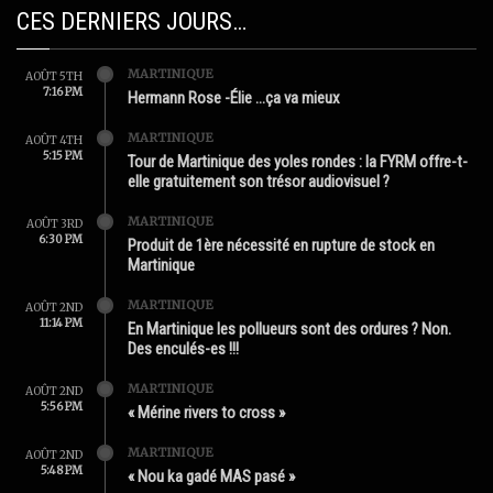
CES DERNIERS JOURS…
MARTINIQUE
AOÛT 5TH
7:16 PM
Hermann Rose -Élie …ça va mieux
MARTINIQUE
AOÛT 4TH
5:15 PM
Tour de Martinique des yoles rondes : la FYRM offre-t-
elle gratuitement son trésor audiovisuel ?
MARTINIQUE
AOÛT 3RD
6:30 PM
Produit de 1ère nécessité en rupture de stock en
Martinique
MARTINIQUE
AOÛT 2ND
11:14 PM
En Martinique les pollueurs sont des ordures ? Non.
Des enculés-es !!!
MARTINIQUE
AOÛT 2ND
5:56 PM
« Mérine rivers to cross »
MARTINIQUE
AOÛT 2ND
5:48 PM
« Nou ka gadé MAS pasé »