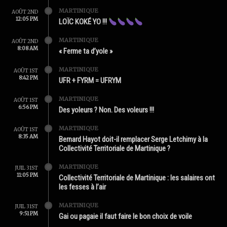
MARTINIQUE
AOÛT 2ND
12:05 PM
LOÏC KOKÉ YO !!!
MARTINIQUE
AOÛT 2ND
8:08 AM
« Ferme ta d’yole »
MARTINIQUE
AOÛT 1ST
8:42 PM
UFR + FYRM = UFRYM
MARTINIQUE
AOÛT 1ST
6:56 PM
Des yoleurs ? Non. Des voleurs !!!
MARTINIQUE
AOÛT 1ST
8:35 AM
Bernard Hayot doit-il remplacer Serge Letchimy à la
Collectivité Territoriale de Martinique ?
MARTINIQUE
JUIL 31ST
11:05 PM
Collectivité Territoriale de Martinique : les salaires ont
les fesses à l’air
MARTINIQUE
JUIL 31ST
9:51 PM
Gai ou pagaie il faut faire le bon choix de voile