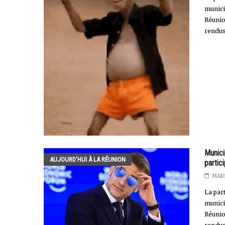
munici
Réunion
rendus.
Munici
AUJOURD'HUI À LA RÉUNION
partic
MARS
La par
munici
Réunio