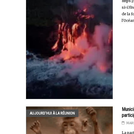
https:
si=i3h
de la 
l'Océan
Munici
AUJOURD'HUI À LA RÉUNION
partic
MARS
La par