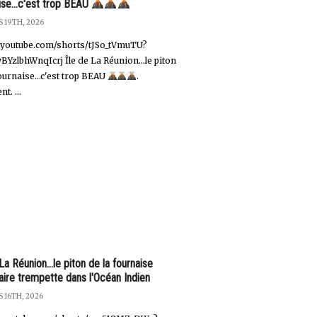
ise...c'est trop BEAU
 19TH, 2026
//youtube.com/shorts/tJSo_tVmuTU?
BYzlbhWnqIcrj Île de La Réunion…le piton
fournaise…c'est trop BEAU
.
t. ...
La Réunion...le piton de la fournaise
faire trempette dans l'Océan Indien
 16TH, 2026