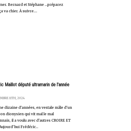
mer. Bernard et Stéphane ...préparez
ça va chier. À suivre....
ic Maillot député ultramarin de l'année
MBRE 11TH, 2024
une dizaine d'années, en vestale mâle d'un
on dionysien qui vit mal le mal
nnais, il a voulu avec d'autres CROIRE ET
Aujourd'hui Frédéric...