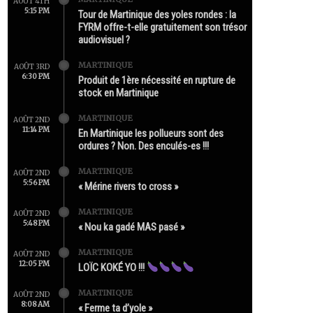
AOÛT 4TH
5:15 PM
Tour de Martinique des yoles rondes : la
FYRM offre-t-elle gratuitement son trésor
audiovisuel ?
MARTINIQUE
AOÛT 3RD
6:30 PM
Produit de 1ère nécessité en rupture de
stock en Martinique
MARTINIQUE
AOÛT 2ND
11:14 PM
En Martinique les pollueurs sont des
ordures ? Non. Des enculés-es !!!
MARTINIQUE
AOÛT 2ND
5:56 PM
« Mérine rivers to cross »
MARTINIQUE
AOÛT 2ND
5:48 PM
« Nou ka gadé MAS pasé »
MARTINIQUE
AOÛT 2ND
12:05 PM
LOÏC KOKÉ YO !!!
MARTINIQUE
AOÛT 2ND
8:08 AM
« Ferme ta d’yole »