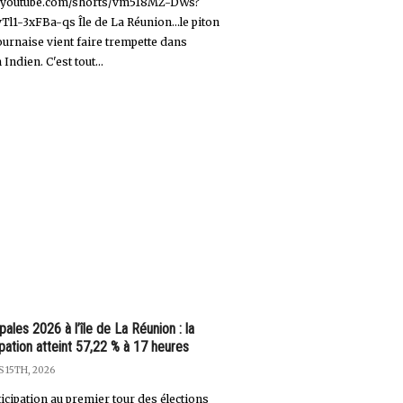
//youtube.com/shorts/vm518MZ-DWs?
vTl1-3xFBa-qs Île de La Réunion…le piton
fournaise vient faire trempette dans
 Indien. C'est tout...
pales 2026 à l’île de La Réunion : la
ipation atteint 57,22 % à 17 heures
 15TH, 2026
ticipation au premier tour des élections