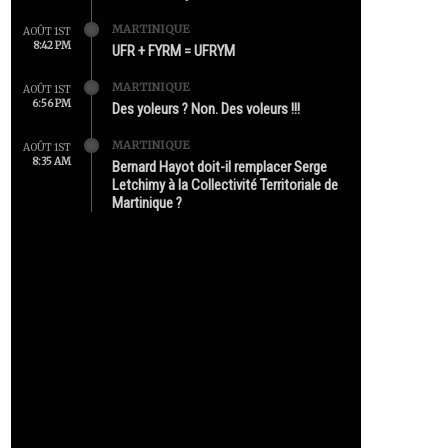
MARTINIQUE
AOÛT 1ST
8:42 PM
UFR + FYRM = UFRYM
MARTINIQUE
AOÛT 1ST
6:56 PM
Des yoleurs ? Non. Des voleurs !!!
MARTINIQUE
AOÛT 1ST
8:35 AM
Bernard Hayot doit-il remplacer Serge
Letchimy à la Collectivité Territoriale de
Martinique ?