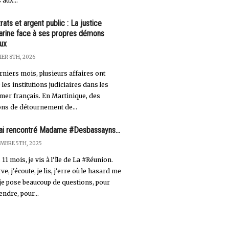
aux...
rats et argent public : La justice
arine face à ses propres démons
ux
IER 8TH, 2026
rniers mois, plusieurs affaires ont
les institutions judiciaires dans les
mer français. En Martinique, des
ns de détournement de...
j'ai rencontré Madame #Desbassayns...
MBRE 5TH, 2025
11 mois, je vis à l'île de La #Réunion.
ve, j'écoute, je lis, j'erre où le hasard me
 je pose beaucoup de questions, pour
ndre, pour...