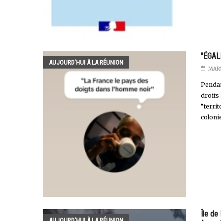
"ÉGAL
AUJOURD'HUI À LA RÉUNION
MARS
Pendan
droits
“terri
coloni
Île de 
AUJOURD'HUI À LA RÉUNION