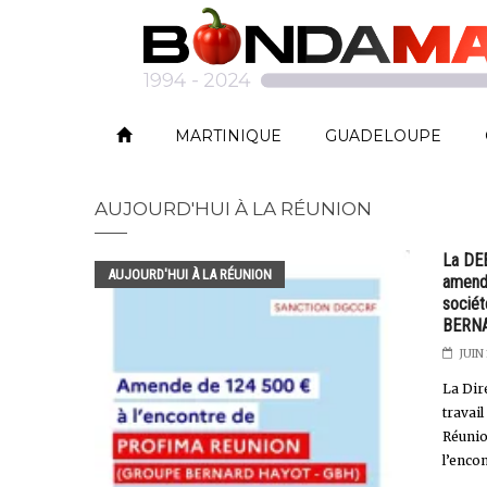
MARTINIQUE
GUADELOUPE
AUJOURD'HUI À LA RÉUNION
La DE
AUJOURD'HUI À LA RÉUNION
amende
socié
BERN
JUIN
La Dir
travail
Réunio
l’encon