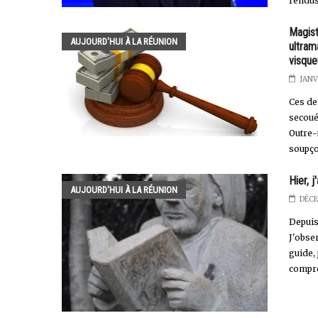
rendus 
Magist
AUJOURD'HUI À LA RÉUNION
ultram
visque
JANV
Ces de
secoué 
Outre-
soupço
Hier, 
AUJOURD'HUI À LA RÉUNION
DÉCE
Depuis 
J'obser
guide,
compre