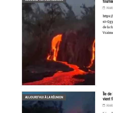
fourna
MARS
https:
si=Qgy
de la 
Vraimen
Île de 
AUJOURD'HUI À LA RÉUNION
vient 
MARS