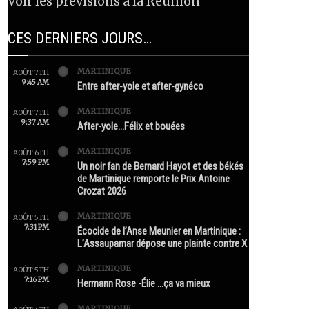
Voir les prévisions à la Réunion
CES DERNIERS JOURS…
MARTINIQUE
AOÛT 7TH
9:45 AM
Entre after-yole et after-gynéco
MARTINIQUE
AOÛT 7TH
9:37 AM
After-yole…Félix et bouées
MARTINIQUE
AOÛT 6TH
7:59 PM
Un noir fan de Bernard Hayot et des békés
de Martinique remporte le Prix Antoine
Crozat 2026
MARTINIQUE
AOÛT 5TH
7:31 PM
Écocide de l’Anse Meunier en Martinique :
L’Assaupamar dépose une plainte contre X
MARTINIQUE
AOÛT 5TH
7:16 PM
Hermann Rose -Élie …ça va mieux
MARTINIQUE