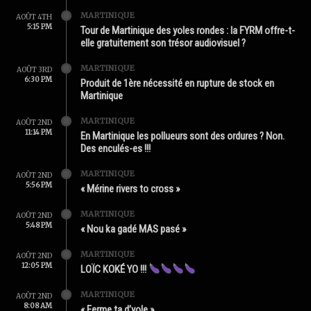
MARTINIQUE
AOÛT 4TH
5:15 PM
Tour de Martinique des yoles rondes : la FYRM offre-t-
elle gratuitement son trésor audiovisuel ?
MARTINIQUE
AOÛT 3RD
6:30 PM
Produit de 1ère nécessité en rupture de stock en
Martinique
MARTINIQUE
AOÛT 2ND
11:14 PM
En Martinique les pollueurs sont des ordures ? Non.
Des enculés-es !!!
MARTINIQUE
AOÛT 2ND
5:56 PM
« Mérine rivers to cross »
MARTINIQUE
AOÛT 2ND
5:48 PM
« Nou ka gadé MAS pasé »
MARTINIQUE
AOÛT 2ND
12:05 PM
LOÏC KOKÉ YO !!!
MARTINIQUE
AOÛT 2ND
8:08 AM
« Ferme ta d’yole »