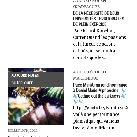
AUJOURD'HUI EN
GUADELOUPE
DE LA NÉCESSITÉ DE DEUX
UNIVERSITÉS TERRITORIALES
DE PLEIN EXERCICE
Par Gérard Dorwling-
Carter Quand les passions
et la fureur ce seront
calmés, on se rendra
compte que les...
AUJOURD'HUI EN
AUJOURD'HUI EN
MARTINIQUE
GUADELOUPE
Paco Man'Alma rend hommage
à Daniel Marie-Alphonsine :
Getting out the darkness
https://youtu.be/IyimtuBrsXs
Voilà une performance
pianistique qui va nous
inviter à modifier un...
JUILLET 19TH, 2022