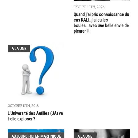
FÉVRIER 10TH, 2026
Quand j'ai pris connaissance du
cas KALI...j'ai eu les
boules...avec une belle envie de
pleurer !!!
A LA UNE
OCTOBRE 11TH, 2018
L'Université des Antilles (UA) va
t-elle exploser ?
AUJOURD'HUI EN MARTINIQUE
A LA UNE