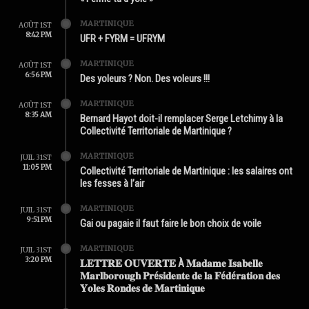
MARTINIQUE
AOÛT 1ST
8:42 PM
UFR + FYRM = UFRYM
MARTINIQUE
AOÛT 1ST
6:56 PM
Des yoleurs ? Non. Des voleurs !!!
MARTINIQUE
AOÛT 1ST
8:35 AM
Bernard Hayot doit-il remplacer Serge Letchimy à la
Collectivité Territoriale de Martinique ?
MARTINIQUE
JUIL 31ST
11:05 PM
Collectivité Territoriale de Martinique : les salaires ont
les fesses à l’air
MARTINIQUE
JUIL 31ST
9:51 PM
Gai ou pagaie il faut faire le bon choix de voile
MARTINIQUE
JUIL 31ST
3:20 PM
𝐋𝐄𝐓𝐓𝐑𝐄 𝐎𝐔𝐕𝐄𝐑𝐓𝐄 À 𝐌𝐚𝐝𝐚𝐦𝐞 𝐈𝐬𝐚𝐛𝐞𝐥𝐥𝐞
𝐌𝐚𝐫𝐥𝐛𝐨𝐫𝐨𝐮𝐠𝐡 𝐏𝐫é𝐬𝐢𝐝𝐞𝐧𝐭𝐞 𝐝𝐞 𝐥𝐚 𝐅é𝐝é𝐫𝐚𝐭𝐢𝐨𝐧 𝐝𝐞𝐬
𝐘𝐨𝐥𝐞𝐬 𝐑𝐨𝐧𝐝𝐞𝐬 𝐝𝐞 𝐌𝐚𝐫𝐭𝐢𝐧𝐢𝐪𝐮𝐞