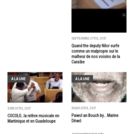
SEPTEMBRE 27TH, 2017
Quand the deputy Nilor surfe
comme un malpropre sur le
malheur de nos voisins de la
Caraïbe
A LA UNE
A LA UNE
MARS 11TH, 2017
JUIN 10TH, 2017
Pawol an Bouch by... Marine
COCOLO...la relève musicale en
Dèwó
Martinique et en Guadeloupe