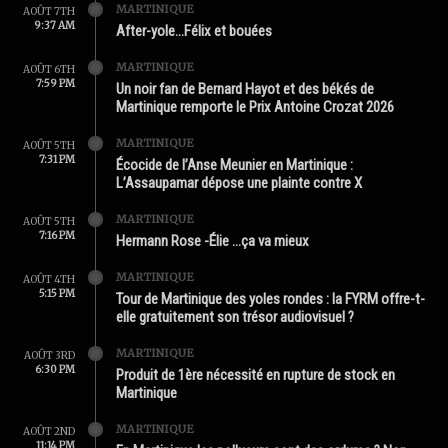
MARTINIQUE
AOÛT 7TH
9:37 AM
After-yole…Félix et bouées
MARTINIQUE
AOÛT 6TH
7:59 PM
Un noir fan de Bernard Hayot et des békés de
Martinique remporte le Prix Antoine Crozat 2026
MARTINIQUE
AOÛT 5TH
7:31 PM
Écocide de l’Anse Meunier en Martinique :
L’Assaupamar dépose une plainte contre X
MARTINIQUE
AOÛT 5TH
7:16 PM
Hermann Rose -Élie …ça va mieux
MARTINIQUE
AOÛT 4TH
5:15 PM
Tour de Martinique des yoles rondes : la FYRM offre-t-
elle gratuitement son trésor audiovisuel ?
MARTINIQUE
AOÛT 3RD
6:30 PM
Produit de 1ère nécessité en rupture de stock en
Martinique
MARTINIQUE
AOÛT 2ND
11:14 PM