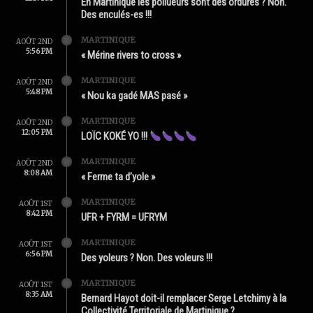
En Martinique les pollueurs sont des ordures ? Non.
Des enculés-es !!!
MARTINIQUE
AOÛT 2ND
5:56 PM
« Mérine rivers to cross »
MARTINIQUE
AOÛT 2ND
5:48 PM
« Nou ka gadé MAS pasé »
MARTINIQUE
AOÛT 2ND
12:05 PM
LOÏC KOKÉ YO !!!
MARTINIQUE
AOÛT 2ND
8:08 AM
« Ferme ta d’yole »
MARTINIQUE
AOÛT 1ST
8:42 PM
UFR + FYRM = UFRYM
MARTINIQUE
AOÛT 1ST
6:56 PM
Des yoleurs ? Non. Des voleurs !!!
MARTINIQUE
AOÛT 1ST
8:35 AM
Bernard Hayot doit-il remplacer Serge Letchimy à la
Collectivité Territoriale de Martinique ?