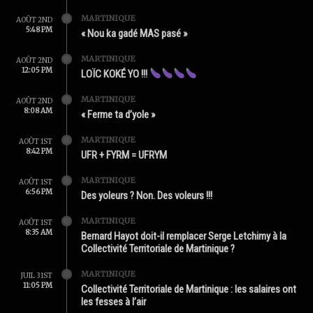
MARTINIQUE
AOÛT 2ND
5:48 PM
« Nou ka gadé MAS pasé »
MARTINIQUE
AOÛT 2ND
12:05 PM
LOÏC KOKÉ YO !!!
MARTINIQUE
AOÛT 2ND
8:08 AM
« Ferme ta d’yole »
MARTINIQUE
AOÛT 1ST
8:42 PM
UFR + FYRM = UFRYM
MARTINIQUE
AOÛT 1ST
6:56 PM
Des yoleurs ? Non. Des voleurs !!!
MARTINIQUE
AOÛT 1ST
8:35 AM
Bernard Hayot doit-il remplacer Serge Letchimy à la
Collectivité Territoriale de Martinique ?
MARTINIQUE
JUIL 31ST
11:05 PM
Collectivité Territoriale de Martinique : les salaires ont
les fesses à l’air