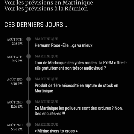
Voir les prévisions en Martinique
Voir les prévisions à la Réunion
CES DERNIERS JOURS…
MARTINIQUE
AOÛT 5TH
7:16 PM
Hermann Rose -Élie …ça va mieux
MARTINIQUE
AOÛT 4TH
5:15 PM
Tour de Martinique des yoles rondes : la FYRM offre-t-
elle gratuitement son trésor audiovisuel ?
MARTINIQUE
AOÛT 3RD
6:30 PM
Produit de 1ère nécessité en rupture de stock en
Martinique
MARTINIQUE
AOÛT 2ND
11:14 PM
En Martinique les pollueurs sont des ordures ? Non.
Des enculés-es !!!
MARTINIQUE
AOÛT 2ND
5:56 PM
« Mérine rivers to cross »