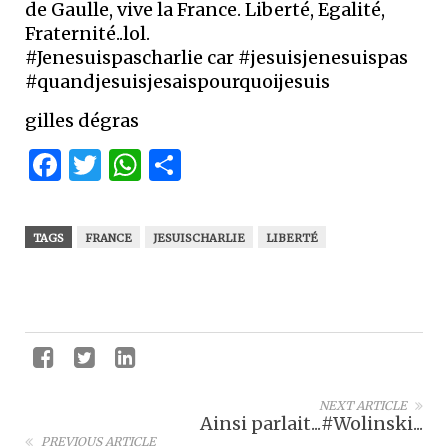
de Gaulle, vive la France. Liberté, Egalité,
Fraternité..lol.
#Jenesuispascharlie car #jesuisjenesuispas
#quandjesuisjesaispourquoijesuis
gilles dégras
Facebook
Twitter
WhatsApp
Partager
TAGS
FRANCE
JESUISCHARLIE
LIBERTÉ
NEXT ARTICLE
Ainsi parlait...#Wolinski...
PREVIOUS ARTICLE