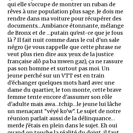
qui elle s'occupe de montrer un ruban de
rêves à une population plus sage. Je dois me
rendre dans ma voiture pour récupérer des
documents…Ambiance étonnante, mélange
de Bronx et de …putain qu'est-ce que je fous
là ? Il fait nuit comme dans le cul d'un sale
négro (je vous rappelle que cette phrase ne
veut plus rien dire aux yeux de la justice
française alô pa ba mwen gaz), ça ne rassure
pas son homme et surtout pas moi. Un
jeune perché sur un VTT est en train
d'échanger quelques mots hard avec une
dame du quartier, le ton monte, cette brave
femme tente encore d'assumer son rôle
d'adulte mais awa…tchip…le jeune lui lâche
un menaçant "véyé ko'w". Le sujet de notre
réunion parlait aussi de la délinquance…
merde j'étais en plein dans le sujet. Eh oui
quand on touche la réalité du doigt, il faut