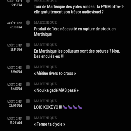
MARTINIQUE
AOÛT 4TH
5:15 PM
Tour de Martinique des yoles rondes : la FYRM offre-t-
elle gratuitement son trésor audiovisuel ?
MARTINIQUE
AOÛT 3RD
6:30 PM
Produit de 1ère nécessité en rupture de stock en
Martinique
MARTINIQUE
AOÛT 2ND
11:14 PM
En Martinique les pollueurs sont des ordures ? Non.
Des enculés-es !!!
MARTINIQUE
AOÛT 2ND
5:56 PM
« Mérine rivers to cross »
MARTINIQUE
AOÛT 2ND
5:48 PM
« Nou ka gadé MAS pasé »
MARTINIQUE
AOÛT 2ND
12:05 PM
LOÏC KOKÉ YO !!!
MARTINIQUE
AOÛT 2ND
8:08 AM
« Ferme ta d’yole »