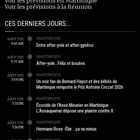
Voir les prévisions en Martinique
Voir les prévisions à la Réunion
CES DERNIERS JOURS…
MARTINIQUE
AOÛT 7TH
9:45 AM
Entre after-yole et after-gynéco
MARTINIQUE
AOÛT 7TH
9:37 AM
After-yole…Félix et bouées
MARTINIQUE
AOÛT 6TH
7:59 PM
Un noir fan de Bernard Hayot et des békés de
Martinique remporte le Prix Antoine Crozat 2026
MARTINIQUE
AOÛT 5TH
7:31 PM
Écocide de l’Anse Meunier en Martinique :
L’Assaupamar dépose une plainte contre X
MARTINIQUE
AOÛT 5TH
7:16 PM
Hermann Rose -Élie …ça va mieux