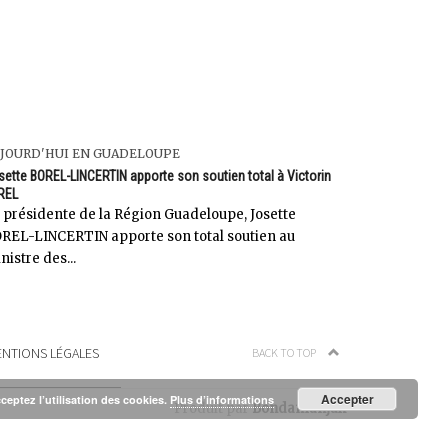
JOURD'HUI EN GUADELOUPE
sette BOREL-LINCERTIN apporte son soutien total à Victorin
REL
 présidente de la Région Guadeloupe, Josette
REL-LINCERTIN apporte son total soutien au
nistre des...
NTIONS LÉGALES
BACK TO TOP
Accepter
cceptez l’utilisation des cookies.
Plus d’informations
Produit par
Bondamanjak