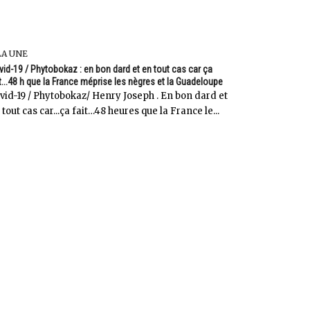
LA UNE
id-19 / Phytobokaz : en bon dard et en tout cas car ça
t...48 h que la France méprise les nègres et la Guadeloupe
vid-19 / Phytobokaz/ Henry Joseph . En bon dard et
 tout cas car...ça fait…48 heures que la France le...