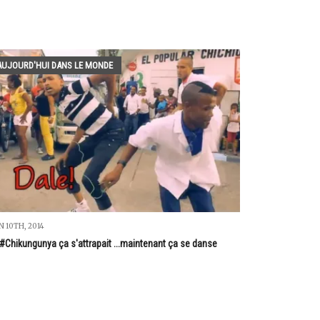
AUJOURD'HUI DANS LE MONDE
N 10TH, 2014
#Chikungunya ça s'attrapait ...maintenant ça se danse