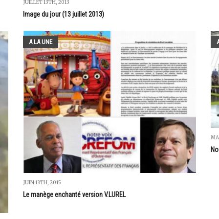
JUILLET 13TH, 2013
Image du jour (13 juillet 2013)
A LA UNE
MA
No
JUIN 13TH, 2015
Le manège enchanté version V.LUREL