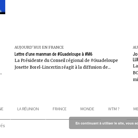
AUJOURD'HUI EN FRANCE
AU
Lettre d'une manman de #Guadeloupe à #M6
Jo
LU
La Présidente du Conseil régional de #Guadeloupe
La
Josette Borel-Lincertin réagit à la diffusion de...
.
BO
mi
NE
LA RÉUNION
FRANCE
MONDE
WTM ?
ME
En continuant à utiliser le site, vous a
vés