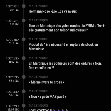
MARTINIQUE
AOÛT 5TH
7:16 PM
Hermann Rose -Élie …ça va mieux
MARTINIQUE
AOÛT 4TH
5:15 PM
Tour de Martinique des yoles rondes : la FYRM offre-t-
elle gratuitement son trésor audiovisuel ?
MARTINIQUE
AOÛT 3RD
6:30 PM
Produit de 1ère nécessité en rupture de stock en
Martinique
MARTINIQUE
AOÛT 2ND
11:14 PM
En Martinique les pollueurs sont des ordures ? Non.
Des enculés-es !!!
MARTINIQUE
AOÛT 2ND
5:56 PM
« Mérine rivers to cross »
MARTINIQUE
AOÛT 2ND
5:48 PM
« Nou ka gadé MAS pasé »
MARTINIQUE
AOÛT 2ND
12:05 PM