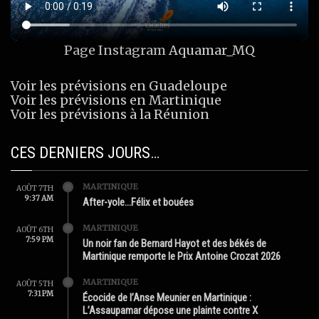
Page Instagram
Aquamar_MQ
Voir les prévisions en Guadeloupe
Voir les prévisions en Martinique
Voir les prévisions à la Réunion
CES DERNIERS JOURS…
MARTINIQUE
AOÛT 7TH
9:37 AM
After-yole…Félix et bouées
MARTINIQUE
AOÛT 6TH
7:59 PM
Un noir fan de Bernard Hayot et des békés de
Martinique remporte le Prix Antoine Crozat 2026
MARTINIQUE
AOÛT 5TH
7:31 PM
Écocide de l’Anse Meunier en Martinique :
L’Assaupamar dépose une plainte contre X