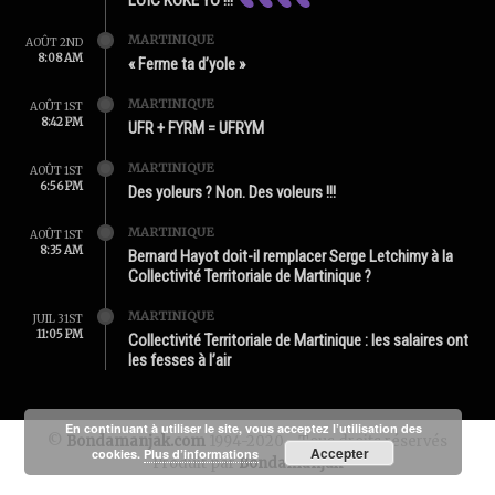
LOÏC KOKÉ YO !!!
MARTINIQUE
AOÛT 2ND
8:08 AM
« Ferme ta d’yole »
MARTINIQUE
AOÛT 1ST
8:42 PM
UFR + FYRM = UFRYM
MARTINIQUE
AOÛT 1ST
6:56 PM
Des yoleurs ? Non. Des voleurs !!!
MARTINIQUE
AOÛT 1ST
8:35 AM
Bernard Hayot doit-il remplacer Serge Letchimy à la
Collectivité Territoriale de Martinique ?
MARTINIQUE
JUIL 31ST
11:05 PM
Collectivité Territoriale de Martinique : les salaires ont
les fesses à l’air
En continuant à utiliser le site, vous acceptez l’utilisation des
©
Bondamanjak.com
1994-2020 - Tous droits réservés
Accepter
cookies.
Plus d’informations
Produit par
Bondamanjak