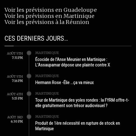
Voir les prévisions en Guadeloupe
Voir les prévisions en Martinique
Voir les prévisions à la Réunion
CES DERNIERS JOURS…
MARTINIQUE
AOÛT 5TH
7:31 PM
Écocide de l’Anse Meunier en Martinique :
L’Assaupamar dépose une plainte contre X
MARTINIQUE
AOÛT 5TH
7:16 PM
Hermann Rose -Élie …ça va mieux
MARTINIQUE
AOÛT 4TH
5:15 PM
Tour de Martinique des yoles rondes : la FYRM offre-t-
elle gratuitement son trésor audiovisuel ?
MARTINIQUE
AOÛT 3RD
6:30 PM
Produit de 1ère nécessité en rupture de stock en
Martinique