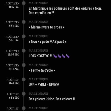
MARTINIQUE
AOÛT 2ND
11:14 PM
En Martinique les pollueurs sont des ordures ? Non.
Des enculés-es !!!
MARTINIQUE
AOÛT 2ND
5:56 PM
« Mérine rivers to cross »
MARTINIQUE
AOÛT 2ND
5:48 PM
« Nou ka gadé MAS pasé »
MARTINIQUE
AOÛT 2ND
12:05 PM
LOÏC KOKÉ YO !!!
MARTINIQUE
AOÛT 2ND
8:08 AM
« Ferme ta d’yole »
MARTINIQUE
AOÛT 1ST
8:42 PM
UFR + FYRM = UFRYM
MARTINIQUE
AOÛT 1ST
6:56 PM
Des yoleurs ? Non. Des voleurs !!!
MARTINIQUE
AOÛT 1ST