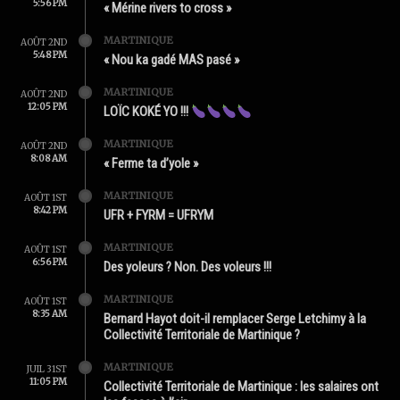
5:56 PM
« Mérine rivers to cross »
MARTINIQUE
AOÛT 2ND
5:48 PM
« Nou ka gadé MAS pasé »
MARTINIQUE
AOÛT 2ND
12:05 PM
LOÏC KOKÉ YO !!!
MARTINIQUE
AOÛT 2ND
8:08 AM
« Ferme ta d’yole »
MARTINIQUE
AOÛT 1ST
8:42 PM
UFR + FYRM = UFRYM
MARTINIQUE
AOÛT 1ST
6:56 PM
Des yoleurs ? Non. Des voleurs !!!
MARTINIQUE
AOÛT 1ST
8:35 AM
Bernard Hayot doit-il remplacer Serge Letchimy à la
Collectivité Territoriale de Martinique ?
MARTINIQUE
JUIL 31ST
11:05 PM
Collectivité Territoriale de Martinique : les salaires ont