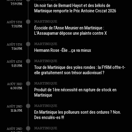
7:59 PM
Un noir fan de Bernard Hayot et des békés de
Martinique remporte le Prix Antoine Crozat 2026
MARTINIQUE
AOÛT 5TH
7:31 PM
Écocide de l’Anse Meunier en Martinique :
L’Assaupamar dépose une plainte contre X
MARTINIQUE
AOÛT 5TH
7:16 PM
Hermann Rose -Élie …ça va mieux
MARTINIQUE
AOÛT 4TH
5:15 PM
Tour de Martinique des yoles rondes : la FYRM offre-t-
elle gratuitement son trésor audiovisuel ?
MARTINIQUE
AOÛT 3RD
6:30 PM
Produit de 1ère nécessité en rupture de stock en
Martinique
MARTINIQUE
AOÛT 2ND
11:14 PM
En Martinique les pollueurs sont des ordures ? Non.
Des enculés-es !!!
MARTINIQUE
AOÛT 2ND