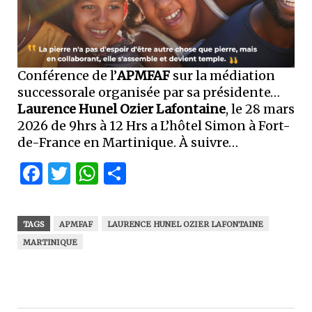
Conférence de l’
APMFAF
sur la médiation
successorale organisée par sa présidente…
Laurence Hunel Ozier Lafontaine
, le 28 mars
2026 de 9hrs à 12 Hrs a L’hôtel Simon à Fort-
de-France en Martinique. À suivre…
Facebook
Twitter
WhatsApp
Partager
TAGS
APMFAF
LAURENCE HUNEL OZIER LAFONTAINE
MARTINIQUE