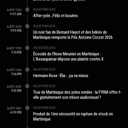
MARTINIQUE
AOÛT 7TH
9:37 AM
After-yole…Félix et bouées
MARTINIQUE
AOÛT 6TH
7:59 PM
Un noir fan de Bernard Hayot et des békés de
Martinique remporte le Prix Antoine Crozat 2026
MARTINIQUE
AOÛT 5TH
7:31 PM
Écocide de l’Anse Meunier en Martinique :
L’Assaupamar dépose une plainte contre X
MARTINIQUE
AOÛT 5TH
7:16 PM
Hermann Rose -Élie …ça va mieux
MARTINIQUE
AOÛT 4TH
5:15 PM
Tour de Martinique des yoles rondes : la FYRM offre-t-
elle gratuitement son trésor audiovisuel ?
MARTINIQUE
AOÛT 3RD
6:30 PM
Produit de 1ère nécessité en rupture de stock en
Martinique