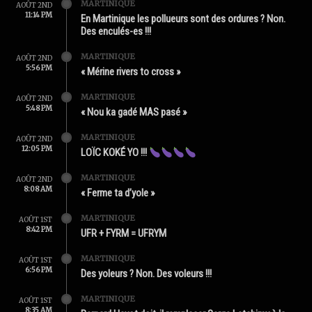
MARTINIQUE
AOÛT 2ND
11:14 PM
En Martinique les pollueurs sont des ordures ? Non.
Des enculés-es !!!
MARTINIQUE
AOÛT 2ND
5:56 PM
« Mérine rivers to cross »
MARTINIQUE
AOÛT 2ND
5:48 PM
« Nou ka gadé MAS pasé »
MARTINIQUE
AOÛT 2ND
12:05 PM
LOÏC KOKÉ YO !!!
MARTINIQUE
AOÛT 2ND
8:08 AM
« Ferme ta d’yole »
MARTINIQUE
AOÛT 1ST
8:42 PM
UFR + FYRM = UFRYM
MARTINIQUE
AOÛT 1ST
6:56 PM
Des yoleurs ? Non. Des voleurs !!!
MARTINIQUE
AOÛT 1ST
8:35 AM