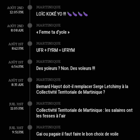
MARTINIQUE
AOÛT 2ND
12:05 PM
LOÏC KOKÉ YO !!!
MARTINIQUE
AOÛT 2ND
8:08 AM
« Ferme ta d’yole »
MARTINIQUE
AOÛT 1ST
8:42 PM
UFR + FYRM = UFRYM
MARTINIQUE
AOÛT 1ST
6:56 PM
Des yoleurs ? Non. Des voleurs !!!
MARTINIQUE
AOÛT 1ST
8:35 AM
Bernard Hayot doit-il remplacer Serge Letchimy à la
Collectivité Territoriale de Martinique ?
MARTINIQUE
JUIL 31ST
11:05 PM
Collectivité Territoriale de Martinique : les salaires ont
les fesses à l’air
MARTINIQUE
JUIL 31ST
9:51 PM
Gai ou pagaie il faut faire le bon choix de voile