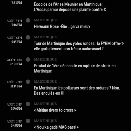
7:31 PM
Écocide de l’Anse Meunier en Martinique :
L’Assaupamar dépose une plainte contre X
MARTINIQUE
AOÛT 5TH
7:16 PM
Hermann Rose -Élie …ça va mieux
MARTINIQUE
AOÛT 4TH
5:15 PM
Tour de Martinique des yoles rondes : la FYRM offre-t-
elle gratuitement son trésor audiovisuel ?
MARTINIQUE
AOÛT 3RD
6:30 PM
Produit de 1ère nécessité en rupture de stock en
Martinique
MARTINIQUE
AOÛT 2ND
11:14 PM
En Martinique les pollueurs sont des ordures ? Non.
Des enculés-es !!!
MARTINIQUE
AOÛT 2ND
5:56 PM
« Mérine rivers to cross »
MARTINIQUE
AOÛT 2ND
5:48 PM
« Nou ka gadé MAS pasé »