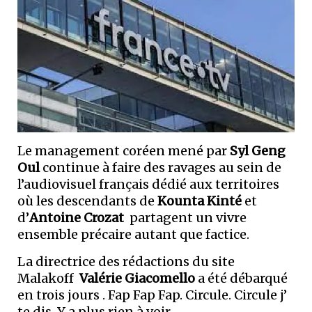
Le management coréen mené par
Syl Geng
Oul
continue à faire des ravages au sein de
l’audiovisuel français dédié aux territoires
où les descendants de
Kounta Kinté
et
d’
Antoine Crozat
partagent un vivre
ensemble précaire autant que factice.
La directrice des rédactions du site
Malakoff
Valérie Giacomello
a été débarqué
en trois jours . Fap Fap Fap. Circule. Circule j’
te dis. Y a plus rien à voir.