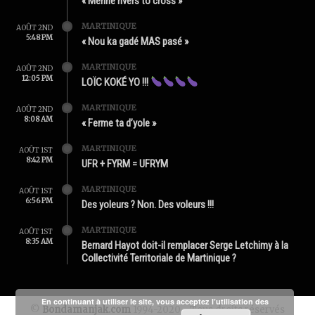
« Mérine rivers to cross »
MARTINIQUE
AOÛT 2ND
5:48 PM
« Nou ka gadé MAS pasé »
MARTINIQUE
AOÛT 2ND
12:05 PM
LOÏC KOKÉ YO !!!
MARTINIQUE
AOÛT 2ND
8:08 AM
« Ferme ta d’yole »
MARTINIQUE
AOÛT 1ST
8:42 PM
UFR + FYRM = UFRYM
MARTINIQUE
AOÛT 1ST
6:56 PM
Des yoleurs ? Non. Des voleurs !!!
MARTINIQUE
AOÛT 1ST
8:35 AM
Bernard Hayot doit-il remplacer Serge Letchimy à la
Collectivité Territoriale de Martinique ?
En continuant à utiliser le site, vous acceptez l’utilisation des
©
Bondamanjak.com
1994-2020 - Tous droits réservés