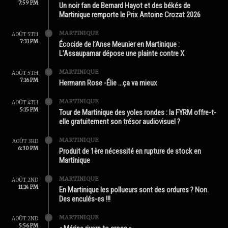
7:59 PM
Un noir fan de Bernard Hayot et des békés de
Martinique remporte le Prix Antoine Crozat 2026
MARTINIQUE
AOÛT 5TH
7:31 PM
Écocide de l’Anse Meunier en Martinique :
L’Assaupamar dépose une plainte contre X
MARTINIQUE
AOÛT 5TH
7:16 PM
Hermann Rose -Élie …ça va mieux
MARTINIQUE
AOÛT 4TH
5:15 PM
Tour de Martinique des yoles rondes : la FYRM offre-t-
elle gratuitement son trésor audiovisuel ?
MARTINIQUE
AOÛT 3RD
6:30 PM
Produit de 1ère nécessité en rupture de stock en
Martinique
MARTINIQUE
AOÛT 2ND
11:14 PM
En Martinique les pollueurs sont des ordures ? Non.
Des enculés-es !!!
MARTINIQUE
AOÛT 2ND
5:56 PM