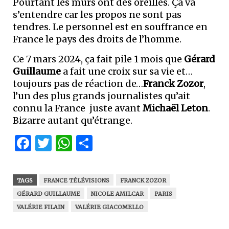
Pourtant les murs ont des oreilles. Ça va
s’entendre car les propos ne sont pas
tendres. Le personnel est en souffrance en
France le pays des droits de l’homme.
Ce 7 mars 2024, ça fait pile 1 mois que
Gérard
Guillaume
a fait une croix sur sa vie et…
toujours pas de réaction de…
Franck Zozor
,
l’un des plus grands journalistes qu’ait
connu la France juste avant
Michaël Leton
.
Bizarre autant qu’étrange.
Facebook
Twitter
WhatsApp
Partager
TAGS
FRANCE TÉLÉVISIONS
FRANCK ZOZOR
GÉRARD GUILLAUME
NICOLE AMILCAR
PARIS
VALÉRIE FILAIN
VALÉRIE GIACOMELLO