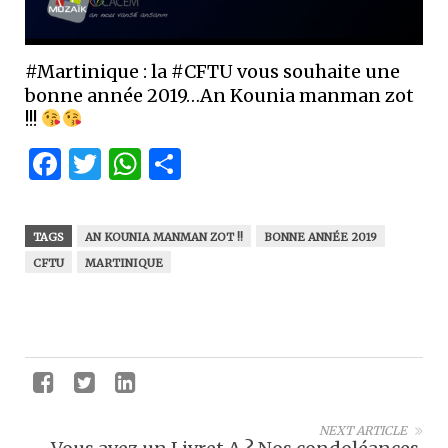
#Martinique : la #CFTU vous souhaite une
bonne année 2019…An Kounia manman zot
!!!
Facebook
Twitter
WhatsApp
Partager
TAGS
AN KOUNIA MANMAN ZOT !!
BONNE ANNÉE 2019
CFTU
MARTINIQUE
NEXT ARTICLE