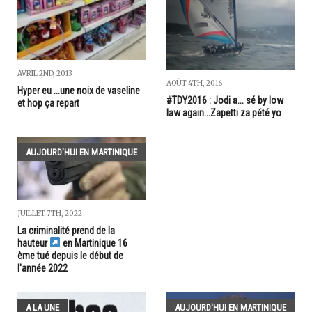
AVRIL 2ND, 2013
AOÛT 4TH, 2016
Hyper eu ...une noix de vaseline
#TDY2016 : Jodi a... sé by low
et hop ça repart
law again...Zapetti za pété yo
AUJOURD'HUI EN MARTINIQUE
JUILLET 7TH, 2022
La criminalité prend de la
hauteur
en Martinique 16
ème tué depuis le début de
l'année 2022
A LA UNE
AUJOURD'HUI EN MARTINIQUE