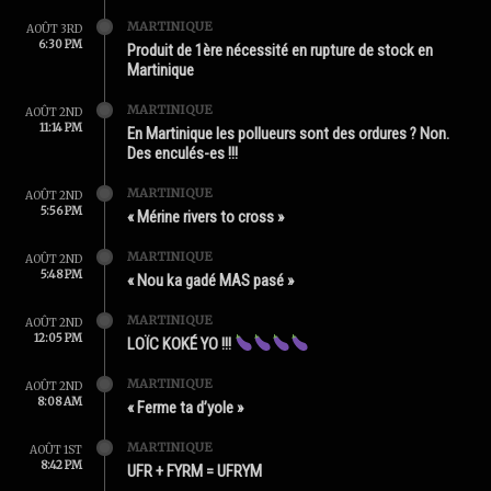
MARTINIQUE
AOÛT 3RD
6:30 PM
Produit de 1ère nécessité en rupture de stock en
Martinique
MARTINIQUE
AOÛT 2ND
11:14 PM
En Martinique les pollueurs sont des ordures ? Non.
Des enculés-es !!!
MARTINIQUE
AOÛT 2ND
5:56 PM
« Mérine rivers to cross »
MARTINIQUE
AOÛT 2ND
5:48 PM
« Nou ka gadé MAS pasé »
MARTINIQUE
AOÛT 2ND
12:05 PM
LOÏC KOKÉ YO !!!
MARTINIQUE
AOÛT 2ND
8:08 AM
« Ferme ta d’yole »
MARTINIQUE
AOÛT 1ST
8:42 PM
UFR + FYRM = UFRYM