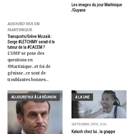
Les images du jour Martinique
/Guyane
AUJOURD'HUI EN
MARTINIQUE
Transports/Grève Mozaïk :
Serge #LETCHIMY serait-il le
tuteur de la #CACEM ?
L'UMP se pose des
questions en
#Martinique...et foi de
génisse...ce sont de
troublantes bonnes...
AUJOURD'HUI À LA RÉUNION
A LA UNE
SEPTEMBRE 28TH, 2016
Kalash chez lui...la grappe