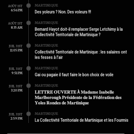
MARTINIQUE
AOÛT 1ST
6:56 PM
Des yoleurs ? Non. Des voleurs !!!
MARTINIQUE
AOÛT 1ST
8:35 AM
Bernard Hayot doit-il remplacer Serge Letchimy à la
Collectivité Territoriale de Martinique ?
MARTINIQUE
JUIL 31ST
11:05 PM
Collectivité Territoriale de Martinique : les salaires ont
les fesses à l’air
MARTINIQUE
JUIL 31ST
9:51 PM
Gai ou pagaie il faut faire le bon choix de voile
MARTINIQUE
JUIL 31ST
3:20 PM
𝐋𝐄𝐓𝐓𝐑𝐄 𝐎𝐔𝐕𝐄𝐑𝐓𝐄 À 𝐌𝐚𝐝𝐚𝐦𝐞 𝐈𝐬𝐚𝐛𝐞𝐥𝐥𝐞
𝐌𝐚𝐫𝐥𝐛𝐨𝐫𝐨𝐮𝐠𝐡 𝐏𝐫é𝐬𝐢𝐝𝐞𝐧𝐭𝐞 𝐝𝐞 𝐥𝐚 𝐅é𝐝é𝐫𝐚𝐭𝐢𝐨𝐧 𝐝𝐞𝐬
𝐘𝐨𝐥𝐞𝐬 𝐑𝐨𝐧𝐝𝐞𝐬 𝐝𝐞 𝐌𝐚𝐫𝐭𝐢𝐧𝐢𝐪𝐮𝐞
MARTINIQUE
JUIL 31ST
2:59 PM
La Collectivité Territoriale de Martinique et les Fourmis