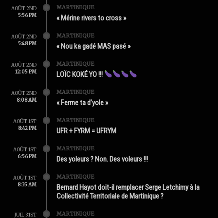
MARTINIQUE
AOÛT 2ND
5:56 PM
« Mérine rivers to cross »
MARTINIQUE
AOÛT 2ND
5:48 PM
« Nou ka gadé MAS pasé »
MARTINIQUE
AOÛT 2ND
12:05 PM
LOÏC KOKÉ YO !!!
MARTINIQUE
AOÛT 2ND
8:08 AM
« Ferme ta d’yole »
MARTINIQUE
AOÛT 1ST
8:42 PM
UFR + FYRM = UFRYM
MARTINIQUE
AOÛT 1ST
6:56 PM
Des yoleurs ? Non. Des voleurs !!!
MARTINIQUE
AOÛT 1ST
8:35 AM
Bernard Hayot doit-il remplacer Serge Letchimy à la
Collectivité Territoriale de Martinique ?
MARTINIQUE
JUIL 31ST