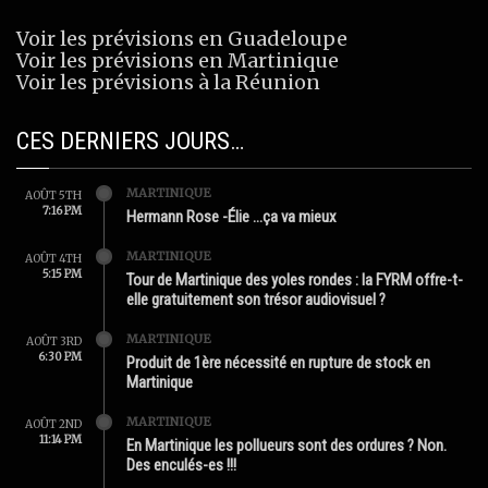
Voir les prévisions en Guadeloupe
Voir les prévisions en Martinique
Voir les prévisions à la Réunion
CES DERNIERS JOURS…
MARTINIQUE
AOÛT 5TH
7:16 PM
Hermann Rose -Élie …ça va mieux
MARTINIQUE
AOÛT 4TH
5:15 PM
Tour de Martinique des yoles rondes : la FYRM offre-t-
elle gratuitement son trésor audiovisuel ?
MARTINIQUE
AOÛT 3RD
6:30 PM
Produit de 1ère nécessité en rupture de stock en
Martinique
MARTINIQUE
AOÛT 2ND
11:14 PM
En Martinique les pollueurs sont des ordures ? Non.
Des enculés-es !!!