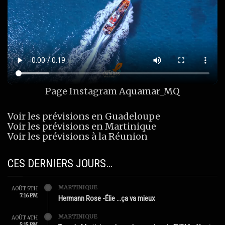
Page Instagram
Aquamar_MQ
Voir les prévisions en Guadeloupe
Voir les prévisions en Martinique
Voir les prévisions à la Réunion
CES DERNIERS JOURS…
MARTINIQUE
AOÛT 5TH
7:16 PM
Hermann Rose -Élie …ça va mieux
MARTINIQUE
AOÛT 4TH
5:15 PM