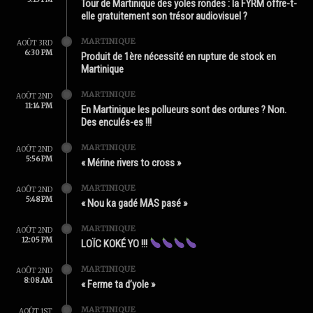
Tour de Martinique des yoles rondes : la FYRM offre-t-
elle gratuitement son trésor audiovisuel ?
MARTINIQUE
AOÛT 3RD
6:30 PM
Produit de 1ère nécessité en rupture de stock en
Martinique
MARTINIQUE
AOÛT 2ND
11:14 PM
En Martinique les pollueurs sont des ordures ? Non.
Des enculés-es !!!
MARTINIQUE
AOÛT 2ND
5:56 PM
« Mérine rivers to cross »
MARTINIQUE
AOÛT 2ND
5:48 PM
« Nou ka gadé MAS pasé »
MARTINIQUE
AOÛT 2ND
12:05 PM
LOÏC KOKÉ YO !!!
MARTINIQUE
AOÛT 2ND
8:08 AM
« Ferme ta d’yole »
MARTINIQUE
AOÛT 1ST