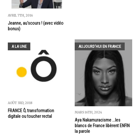
AVRIL 7TH, 2016
Jeanne, au'scours ! (avec vidéo
bonus)
A LA UNE
AUJOURD'HUI EN FRANCE
AOÛT 3RD, 2018
FRANCE Ô, transformation
MARS 16TH, 2024
digitale ou toucher rectal
Aya Nakamuracisme ...les
blancs de France libèrent ENFIN
la parole