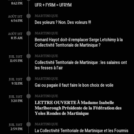
8:42 PM
UFR + FYRM = UFRYM
MARTINIQUE
AOÛT 1ST
6:56 PM
Des yoleurs ? Non. Des voleurs !!!
MARTINIQUE
AOÛT 1ST
8:35 AM
Bernard Hayot doit-il remplacer Serge Letchimy à la
Collectivité Territoriale de Martinique ?
MARTINIQUE
JUIL 31ST
11:05 PM
Collectivité Territoriale de Martinique : les salaires ont
les fesses à l’air
MARTINIQUE
JUIL 31ST
9:51 PM
Gai ou pagaie il faut faire le bon choix de voile
MARTINIQUE
JUIL 31ST
3:20 PM
𝐋𝐄𝐓𝐓𝐑𝐄 𝐎𝐔𝐕𝐄𝐑𝐓𝐄 À 𝐌𝐚𝐝𝐚𝐦𝐞 𝐈𝐬𝐚𝐛𝐞𝐥𝐥𝐞
𝐌𝐚𝐫𝐥𝐛𝐨𝐫𝐨𝐮𝐠𝐡 𝐏𝐫é𝐬𝐢𝐝𝐞𝐧𝐭𝐞 𝐝𝐞 𝐥𝐚 𝐅é𝐝é𝐫𝐚𝐭𝐢𝐨𝐧 𝐝𝐞𝐬
𝐘𝐨𝐥𝐞𝐬 𝐑𝐨𝐧𝐝𝐞𝐬 𝐝𝐞 𝐌𝐚𝐫𝐭𝐢𝐧𝐢𝐪𝐮𝐞
MARTINIQUE
JUIL 31ST
2:59 PM
La Collectivité Territoriale de Martinique et les Fourmis