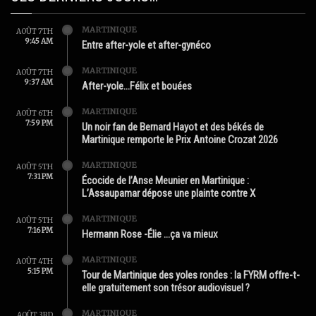
MARTINIQUE
AOÛT 7TH
9:45 AM
Entre after-yole et after-gynéco
MARTINIQUE
AOÛT 7TH
9:37 AM
After-yole…Félix et bouées
MARTINIQUE
AOÛT 6TH
7:59 PM
Un noir fan de Bernard Hayot et des békés de
Martinique remporte le Prix Antoine Crozat 2026
MARTINIQUE
AOÛT 5TH
7:31 PM
Écocide de l’Anse Meunier en Martinique :
L’Assaupamar dépose une plainte contre X
MARTINIQUE
AOÛT 5TH
7:16 PM
Hermann Rose -Élie …ça va mieux
MARTINIQUE
AOÛT 4TH
5:15 PM
Tour de Martinique des yoles rondes : la FYRM offre-t-
elle gratuitement son trésor audiovisuel ?
MARTINIQUE
AOÛT 3RD