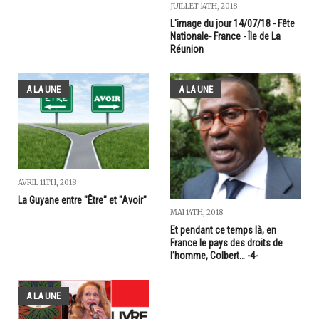
JUILLET 14TH, 2018
L'image du jour 14/07/18 - Fête
Nationale- France - Île de La
Réunion
A LA UNE
A LA UNE
AVRIL 11TH, 2018
La Guyane entre "Être" et "Avoir"
MAI 14TH, 2018
Et pendant ce temps là, en
France le pays des droits de
l’homme, Colbert… -4-
A LA UNE