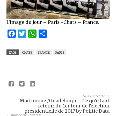
L’image du Jour – Paris -Chats – France.
Facebook
Twitter
WhatsApp
Partager
TAGS
CHATS
FRANCE
PARIS
NEXT ARTICLE
Martinique /Guadeloupe - Ce qu'il faut
retenir du 1er tour de l'élection
présidentielle de 2017 by Politic Data
PREVIOUS ARTICLE