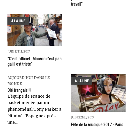
travail"
A LA UNE
JUIN 17TH, 2017
"C'est officiel...Macron n'est pas
gai il est triste"
AUJOURD'HUI DANS LE
A LA UNE
MONDE
Olé français !!!
L'équipe de France de
basket menée par un
phénoménal Tony Parker a
éliminé l'Espagne après
JUIN 22ND, 2017
une...
Fête de la musique 2017 - Paris