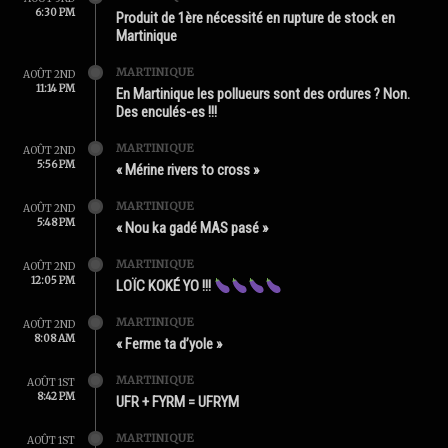
6:30 PM
Produit de 1ère nécessité en rupture de stock en
Martinique
MARTINIQUE
AOÛT 2ND
11:14 PM
En Martinique les pollueurs sont des ordures ? Non.
Des enculés-es !!!
MARTINIQUE
AOÛT 2ND
5:56 PM
« Mérine rivers to cross »
MARTINIQUE
AOÛT 2ND
5:48 PM
« Nou ka gadé MAS pasé »
MARTINIQUE
AOÛT 2ND
12:05 PM
LOÏC KOKÉ YO !!!
MARTINIQUE
AOÛT 2ND
8:08 AM
« Ferme ta d’yole »
MARTINIQUE
AOÛT 1ST
8:42 PM
UFR + FYRM = UFRYM
MARTINIQUE
AOÛT 1ST