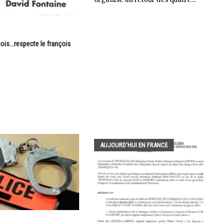
is...respecte le françois
AUJOURD'HUI EN FRANCE