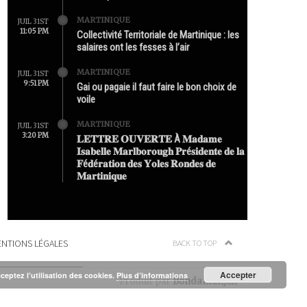
MARTINIQUE
JUIL 31ST
11:05 PM
Collectivité Territoriale de Martinique : les
salaires ont les fesses à l’air
MARTINIQUE
JUIL 31ST
9:51 PM
Gai ou pagaie il faut faire le bon choix de
voile
MARTINIQUE
JUIL 31ST
3:20 PM
𝐋𝐄𝐓𝐓𝐑𝐄 𝐎𝐔𝐕𝐄𝐑𝐓𝐄 À 𝐌𝐚𝐝𝐚𝐦𝐞
𝐈𝐬𝐚𝐛𝐞𝐥𝐥𝐞 𝐌𝐚𝐫𝐥𝐛𝐨𝐫𝐨𝐮𝐠𝐡 𝐏𝐫é𝐬𝐢𝐝𝐞𝐧𝐭𝐞 𝐝𝐞 𝐥𝐚
𝐅é𝐝é𝐫𝐚𝐭𝐢𝐨𝐧 𝐝𝐞𝐬 𝐘𝐨𝐥𝐞𝐬 𝐑𝐨𝐧𝐝𝐞𝐬 𝐝𝐞
𝐌𝐚𝐫𝐭𝐢𝐧𝐢𝐪𝐮𝐞
NTIONS LÉGALES
BACK TO TOP
Accepter
cceptez l’utilisation des cookies.
Plus d’informations
Produit par
Bondamanjak