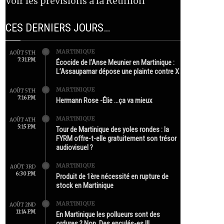
Voir les prévisions à la Réunion
CES DERNIERS JOURS…
MARTINIQUE
AOÛT 5TH
7:31 PM
Écocide de l’Anse Meunier en Martinique :
L’Assaupamar dépose une plainte contre X
MARTINIQUE
AOÛT 5TH
7:16 PM
Hermann Rose -Élie …ça va mieux
MARTINIQUE
AOÛT 4TH
5:15 PM
Tour de Martinique des yoles rondes : la
FYRM offre-t-elle gratuitement son trésor
audiovisuel ?
MARTINIQUE
AOÛT 3RD
6:30 PM
Produit de 1ère nécessité en rupture de
stock en Martinique
MARTINIQUE
AOÛT 2ND
11:14 PM
En Martinique les pollueurs sont des
ordures ? Non. Des enculés-es !!!