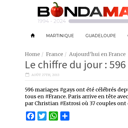
MARTINIQUE
GUADELOUPE
Home
France
Aujourd'hui en France
Le chiffre du jour : 596
AOÛT 27TH, 2013
596 mariages #gays ont été célébrés depui
tous en #France. Paris arrive en tête ave
par Christian #Estrosi où 37 couples ont 
Facebook
Twitter
WhatsApp
Partager