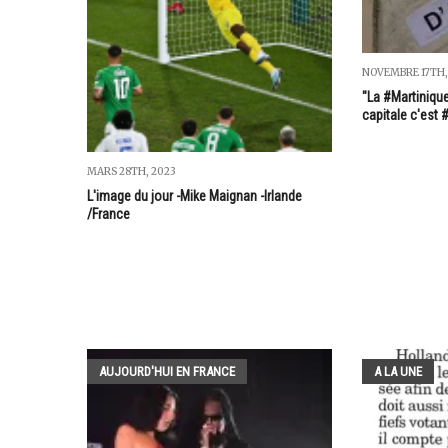
NOVEMBRE 17TH,
"La #Martinique
capitale c'est 
MARS 28TH, 2023
L'image du jour -Mike Maignan -Irlande
/France
AUJOURD'HUI EN FRANCE
A LA UNE