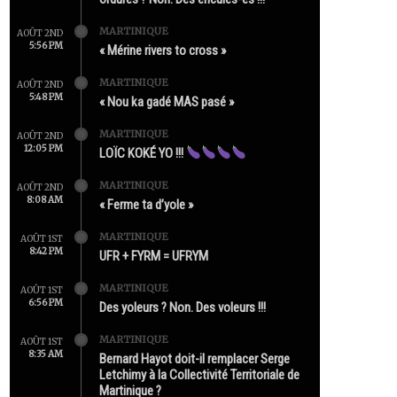
MARTINIQUE
AOÛT 2ND
5:56 PM
« Mérine rivers to cross »
MARTINIQUE
AOÛT 2ND
5:48 PM
« Nou ka gadé MAS pasé »
MARTINIQUE
AOÛT 2ND
12:05 PM
LOÏC KOKÉ YO !!!
MARTINIQUE
AOÛT 2ND
8:08 AM
« Ferme ta d’yole »
MARTINIQUE
AOÛT 1ST
8:42 PM
UFR + FYRM = UFRYM
MARTINIQUE
AOÛT 1ST
6:56 PM
Des yoleurs ? Non. Des voleurs !!!
MARTINIQUE
AOÛT 1ST
8:35 AM
Bernard Hayot doit-il remplacer Serge
Letchimy à la Collectivité Territoriale de
Martinique ?