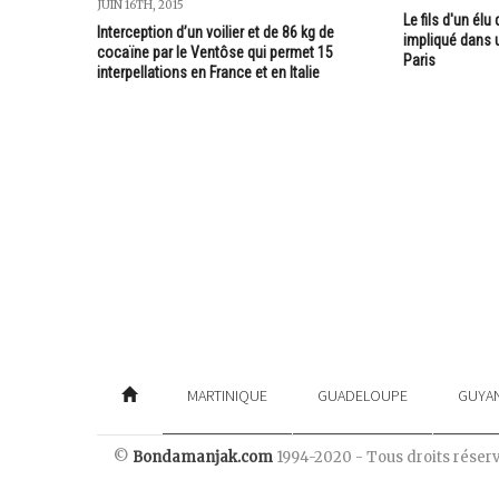
JUIN 16TH, 2015
Le fils d'un élu
Interception d’un voilier et de 86 kg de
impliqué dans 
cocaïne par le Ventôse qui permet 15
Paris
interpellations en France et en Italie
MARTINIQUE
GUADELOUPE
GUYA
©
Bondamanjak.com
1994-2020 - Tous droits réser