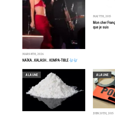
MAI 7TH, 2015
Mon cher Franço
que je suis
MARS 8TH, 2026
NAÏKA...KALASH... KOMPA-TIBLE
A LA UNE
A LA UNE
JUIN 20TH, 2015