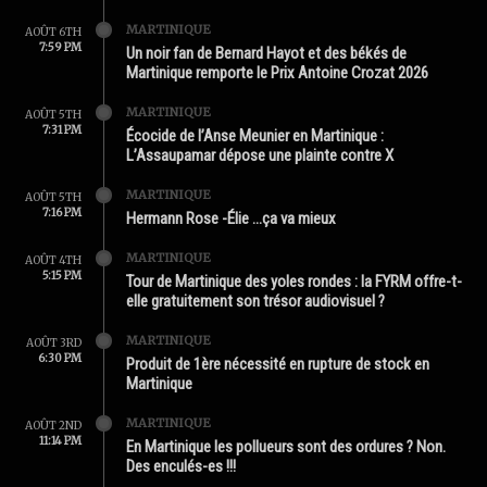
MARTINIQUE
AOÛT 6TH
7:59 PM
Un noir fan de Bernard Hayot et des békés de
Martinique remporte le Prix Antoine Crozat 2026
MARTINIQUE
AOÛT 5TH
7:31 PM
Écocide de l’Anse Meunier en Martinique :
L’Assaupamar dépose une plainte contre X
MARTINIQUE
AOÛT 5TH
7:16 PM
Hermann Rose -Élie …ça va mieux
MARTINIQUE
AOÛT 4TH
5:15 PM
Tour de Martinique des yoles rondes : la FYRM offre-t-
elle gratuitement son trésor audiovisuel ?
MARTINIQUE
AOÛT 3RD
6:30 PM
Produit de 1ère nécessité en rupture de stock en
Martinique
MARTINIQUE
AOÛT 2ND
11:14 PM
En Martinique les pollueurs sont des ordures ? Non.
Des enculés-es !!!