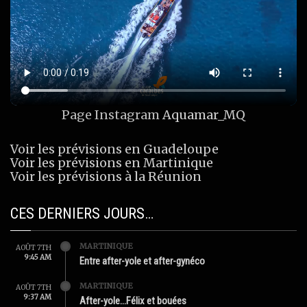
Page Instagram
Aquamar_MQ
Voir les prévisions en Guadeloupe
Voir les prévisions en Martinique
Voir les prévisions à la Réunion
CES DERNIERS JOURS…
MARTINIQUE
AOÛT 7TH
9:45 AM
Entre after-yole et after-gynéco
MARTINIQUE
AOÛT 7TH
9:37 AM
After-yole…Félix et bouées