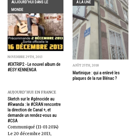
AUJOURD'HUI DANS LE
A LA UNE
MONDE
NOVEMBRE 29TH, 2013
#EKTRIP2 - Le nouvel album de
AOÛT 25TH, 2018
#ESY KENNENGA
Martinique : qui a enlevé les
plaques de la rue Blénac ?
AUJOURD'HUI EN FRANCE
Sketch sur le #génocide au
#Rwanda : le #CRAN rencontre
la direction de Canal +, et
demande un rendez-vous au
#CSA
Communiqué (11-01-2014)
Le 20 décembre 2013,