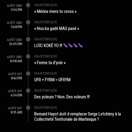
MARTINIQUE
AOÛT 2ND
5:56 PM
« Mérine rivers to cross »
MARTINIQUE
AOÛT 2ND
5:48 PM
« Nou ka gadé MAS pasé »
MARTINIQUE
AOÛT 2ND
12:05 PM
LOÏC KOKÉ YO !!!
MARTINIQUE
AOÛT 2ND
8:08 AM
« Ferme ta d’yole »
MARTINIQUE
AOÛT 1ST
8:42 PM
UFR + FYRM = UFRYM
MARTINIQUE
AOÛT 1ST
6:56 PM
Des yoleurs ? Non. Des voleurs !!!
MARTINIQUE
AOÛT 1ST
8:35 AM
Bernard Hayot doit-il remplacer Serge Letchimy à la
Collectivité Territoriale de Martinique ?