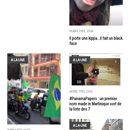
MARS 21ST, 2018
Il porte une kippa...il fait un black
face
A LA UNE
A LA UNE
AVRIL 7TH, 2016
#PanamaPapers : un premier
nom made in Martinique sort de
la liste des 7
A LA UNE