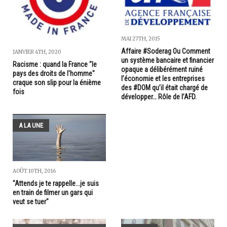
MAI 27TH, 2015
Affaire #Soderag Ou Comment
JANVIER 4TH, 2020
un système bancaire et financier
Racisme : quand la France "le
opaque a délibérément ruiné
pays des droits de l'homme"
l’économie et les entreprises
craque son slip pour la énième
des #DOM qu’il était chargé de
fois
développer… Rôle de l’AFD.
A LA UNE
AOÛT 10TH, 2016
"Attends je te rappelle...je suis
en train de filmer un gars qui
veut se tuer"