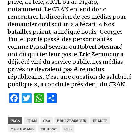
privé, à I télé, à RTL ou au Figaro,
notamment. Le CRAN entend donc
rencontrer la direction de ces médias pour
demander qu’il soit mis à l’écart. « Nos
batailles paient, a indiqué Louis-Georges
Tin, et par le passé, des personnalités
comme Pascal Sevran ou Robert Mesnard
ont dû quitter leur poste. Eric Zemmour a
déjà été viré du service public. Les médias
privés ne devraient pas être moins
républicains. C’est une question de salubrité
publique », a conclu le président du CRAN.
Facebook
Twitter
WhatsApp
Partager
TAGS
CRAN
CSA
ERIC ZEMMOUR
FRANCE
MUSULMANS
RACISME
RTL