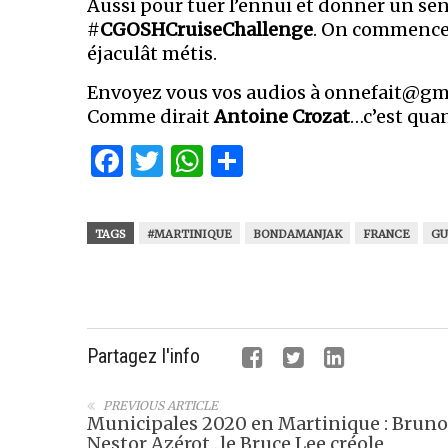
Aussi pour tuer l’ennui et donner un se
#
CGOSHCruiseChallenge
. On commence 
éjaculât métis.
Envoyez vous vos audios à
onnefait@gm
Comme dirait
Antoine Crozat
…c’est qua
Facebook
Twitter
WhatsApp
Partager
TAGS
#MARTINIQUE
BONDAMANJAK
FRANCE
GU
Partagez l'info
PREVIOUS ARTICLE
Municipales 2020 en Martinique : Bruno
Nestor Azérot...le Bruce Lee créole