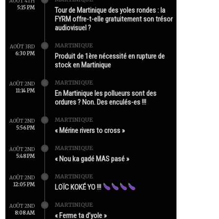
AOÛT 4TH
5:15 PM
Tour de Martinique des yoles rondes : la
FYRM offre-t-elle gratuitement son trésor
audiovisuel ?
MARTINIQUE
AOÛT 3RD
6:30 PM
Produit de 1ère nécessité en rupture de
stock en Martinique
MARTINIQUE
AOÛT 2ND
11:14 PM
En Martinique les pollueurs sont des
ordures ? Non. Des enculés-es !!!
MARTINIQUE
AOÛT 2ND
5:56 PM
« Mérine rivers to cross »
MARTINIQUE
AOÛT 2ND
5:48 PM
« Nou ka gadé MAS pasé »
MARTINIQUE
AOÛT 2ND
12:05 PM
LOÏC KOKÉ YO !!!
MARTINIQUE
AOÛT 2ND
8:08 AM
« Ferme ta d’yole »