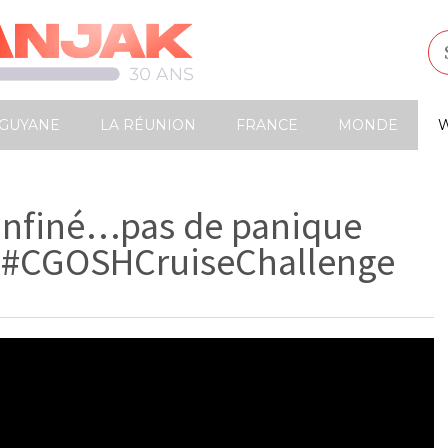
GUYANE
LA RÉUNION
FRANCE
MONDE
W
confiné…pas de panique
 #CGOSHCruiseChallenge