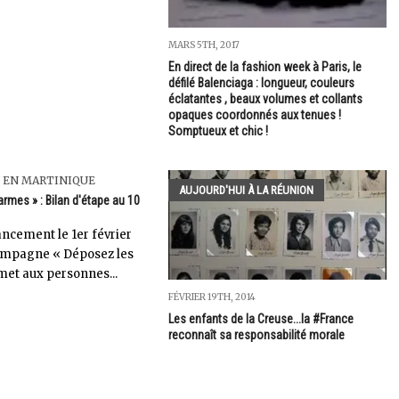
MARS 5TH, 2017
En direct de la fashion week à Paris, le
défilé Balenciaga : longueur, couleurs
éclatantes , beaux volumes et collants
opaques coordonnés aux tenues !
Somptueux et chic !
 EN MARTINIQUE
AUJOURD'HUI À LA RÉUNION
armes » : Bilan d'étape au 10
ncement le 1er février
campagne « Déposez les
et aux personnes...
FÉVRIER 19TH, 2014
Les enfants de la Creuse...la #France
reconnaît sa responsabilité morale