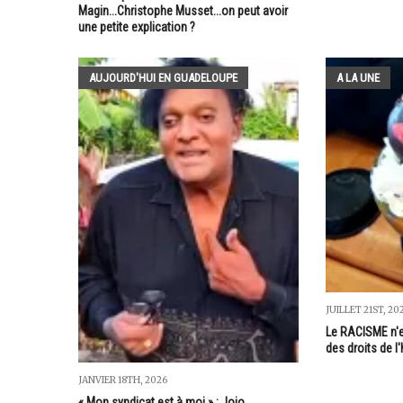
Magin...Christophe Musset...on peut avoir
une petite explication ?
AUJOURD'HUI EN GUADELOUPE
A LA UNE
JUILLET 21ST, 20
Le RACISME n'e
des droits de l
JANVIER 18TH, 2026
« Mon syndicat est à moi » : Jojo