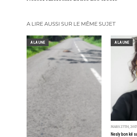
A LIRE AUSSI SUR LE MÊME SUJET
A LA UNE
A LA UNE
MARS 27TH, 2017
Nesly bon ké s