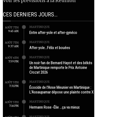
Voir les prévisions à la Réunion
CES DERNIERS JOURS…
MARTINIQUE
AOÛT 7TH
9:45 AM
Entre after-yole et after-gynéco
MARTINIQUE
AOÛT 7TH
9:37 AM
After-yole…Félix et bouées
MARTINIQUE
AOÛT 6TH
7:59 PM
Un noir fan de Bernard Hayot et des békés
de Martinique remporte le Prix Antoine
Crozat 2026
MARTINIQUE
AOÛT 5TH
7:31 PM
Écocide de l’Anse Meunier en Martinique :
L’Assaupamar dépose une plainte contre X
MARTINIQUE
AOÛT 5TH
7:16 PM
Hermann Rose -Élie …ça va mieux
MARTINIQUE