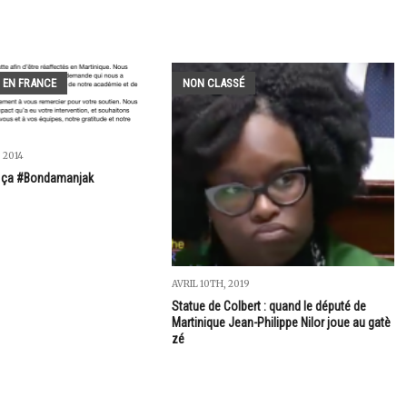
 EN FRANCE
NON CLASSÉ
 2014
à ça #Bondamanjak
AVRIL 10TH, 2019
Statue de Colbert : quand le député de
Martinique Jean-Philippe Nilor joue au gatè
zé