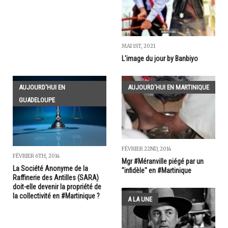
MAI 1ST, 2021
L'image du jour by Banbiyo
AUJOURD'HUI EN
AUJOURD'HUI EN MARTINIQUE
GUADELOUPE
FÉVRIER 22ND, 2014
FÉVRIER 6TH, 2014
Mgr #Méranville piégé par un
La Société Anonyme de la
"infidèle" en #Martinique
Raffinerie des Antilles (SARA)
doit-elle devenir la propriété de
la collectivité en #Martinique ?
A LA UNE