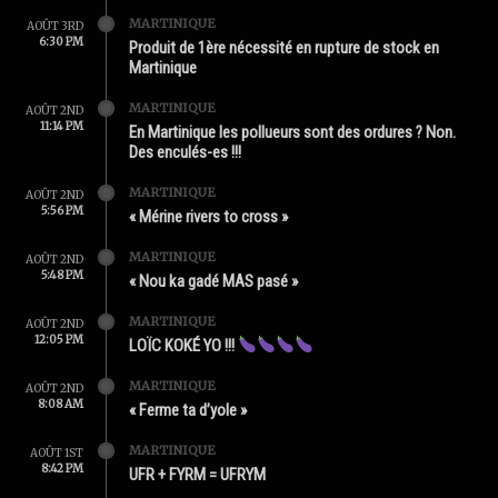
MARTINIQUE
AOÛT 3RD
6:30 PM
Produit de 1ère nécessité en rupture de stock en
Martinique
MARTINIQUE
AOÛT 2ND
11:14 PM
En Martinique les pollueurs sont des ordures ? Non.
Des enculés-es !!!
MARTINIQUE
AOÛT 2ND
5:56 PM
« Mérine rivers to cross »
MARTINIQUE
AOÛT 2ND
5:48 PM
« Nou ka gadé MAS pasé »
MARTINIQUE
AOÛT 2ND
12:05 PM
LOÏC KOKÉ YO !!!
MARTINIQUE
AOÛT 2ND
8:08 AM
« Ferme ta d’yole »
MARTINIQUE
AOÛT 1ST
8:42 PM
UFR + FYRM = UFRYM