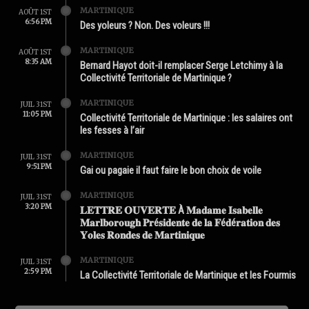
MARTINIQUE
AOÛT 1ST
6:56 PM
Des yoleurs ? Non. Des voleurs !!!
MARTINIQUE
AOÛT 1ST
8:35 AM
Bernard Hayot doit-il remplacer Serge Letchimy à la
Collectivité Territoriale de Martinique ?
MARTINIQUE
JUIL 31ST
11:05 PM
Collectivité Territoriale de Martinique : les salaires ont
les fesses à l’air
MARTINIQUE
JUIL 31ST
9:51 PM
Gai ou pagaie il faut faire le bon choix de voile
MARTINIQUE
JUIL 31ST
3:20 PM
𝐋𝐄𝐓𝐓𝐑𝐄 𝐎𝐔𝐕𝐄𝐑𝐓𝐄 À 𝐌𝐚𝐝𝐚𝐦𝐞 𝐈𝐬𝐚𝐛𝐞𝐥𝐥𝐞
𝐌𝐚𝐫𝐥𝐛𝐨𝐫𝐨𝐮𝐠𝐡 𝐏𝐫é𝐬𝐢𝐝𝐞𝐧𝐭𝐞 𝐝𝐞 𝐥𝐚 𝐅é𝐝é𝐫𝐚𝐭𝐢𝐨𝐧 𝐝𝐞𝐬
𝐘𝐨𝐥𝐞𝐬 𝐑𝐨𝐧𝐝𝐞𝐬 𝐝𝐞 𝐌𝐚𝐫𝐭𝐢𝐧𝐢𝐪𝐮𝐞
MARTINIQUE
JUIL 31ST
2:59 PM
La Collectivité Territoriale de Martinique et les Fourmis