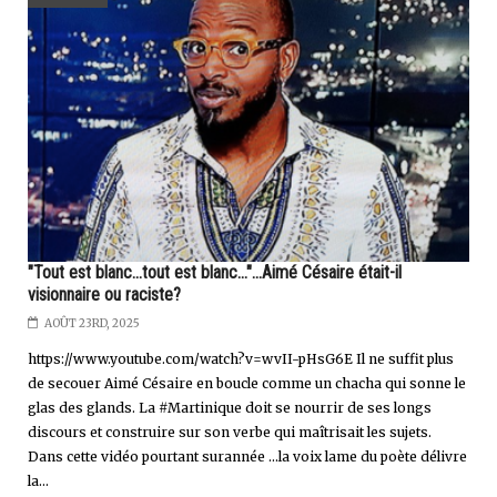
"Tout est blanc...tout est blanc..."...Aimé Césaire était-il
visionnaire ou raciste?
AOÛT 23RD, 2025
https://www.youtube.com/watch?v=wvII-pHsG6E Il ne suffit plus
de secouer Aimé Césaire en boucle comme un chacha qui sonne le
glas des glands. La #Martinique doit se nourrir de ses longs
discours et construire sur son verbe qui maîtrisait les sujets.
Dans cette vidéo pourtant surannée ...la voix lame du poète délivre
la...