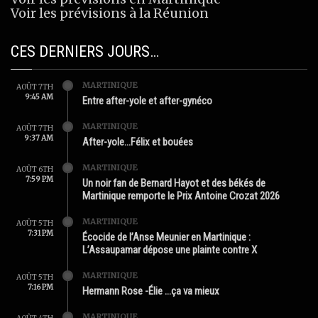
Voir les prévisions à la Réunion
CES DERNIERS JOURS…
MARTINIQUE
AOÛT 7TH
9:45 AM
Entre after-yole et after-gynéco
MARTINIQUE
AOÛT 7TH
9:37 AM
After-yole…Félix et bouées
MARTINIQUE
AOÛT 6TH
7:59 PM
Un noir fan de Bernard Hayot et des békés de
Martinique remporte le Prix Antoine Crozat 2026
MARTINIQUE
AOÛT 5TH
7:31 PM
Écocide de l’Anse Meunier en Martinique :
L’Assaupamar dépose une plainte contre X
MARTINIQUE
AOÛT 5TH
7:16 PM
Hermann Rose -Élie …ça va mieux
MARTINIQUE