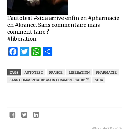
L’autotest #sida arrive enfin en #pharmacie
en #France. Sans commentaire mais
comment taire ?
#liberation
Facebook
Twitter
WhatsApp
Partager
TAGS
AUTOTEST
FRANCE
LIBÉRATION
PHARMACIE
SANS COMMENTAIRE MAIS COMMENT TAIRE ?'
SIDA
NEXT ARTICLE