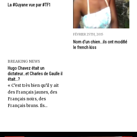
La #Guyane vue par #TF1
FÉVRIER 25TH, 2015
Nom d'un chien...ils ont modifié
le french kiss
BREAKING NEWS
Hugo Chavez était un
dictateur...et Charles de Gaulle il
était...?
« C’est très bien qu’il y ait
des Français jaunes, des
Français noirs, des
Français bruns. Ils...