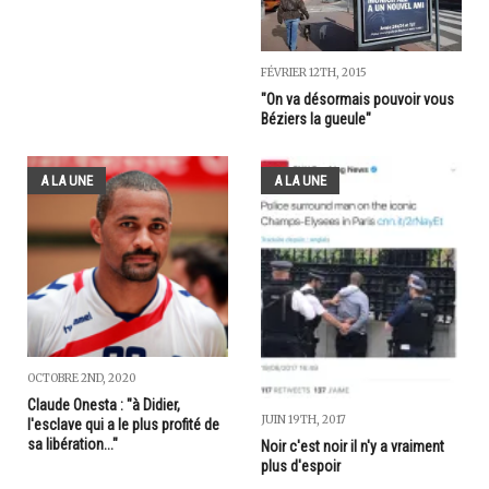
FÉVRIER 12TH, 2015
"On va désormais pouvoir vous
Béziers la gueule"
A LA UNE
A LA UNE
OCTOBRE 2ND, 2020
Claude Onesta : "à Didier,
JUIN 19TH, 2017
l'esclave qui a le plus profité de
sa libération..."
Noir c'est noir il n'y a vraiment
plus d'espoir