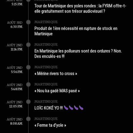
AOÛT 4TH
5:15 PM
Tour de Martinique des yoles rondes : la FYRM offre-t-
elle gratuitement son trésor audiovisuel ?
MARTINIQUE
AOÛT 3RD
6:30 PM
Produit de 1ère nécessité en rupture de stock en
Martinique
MARTINIQUE
AOÛT 2ND
11:14 PM
En Martinique les pollueurs sont des ordures ? Non.
Des enculés-es !!!
MARTINIQUE
AOÛT 2ND
5:56 PM
« Mérine rivers to cross »
MARTINIQUE
AOÛT 2ND
5:48 PM
« Nou ka gadé MAS pasé »
MARTINIQUE
AOÛT 2ND
12:05 PM
LOÏC KOKÉ YO !!!
MARTINIQUE
AOÛT 2ND
8:08 AM
« Ferme ta d’yole »