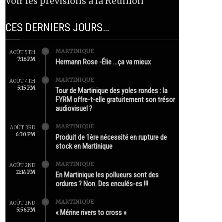
Voir les prévisions à la Réunion
CES DERNIERS JOURS…
MARTINIQUE
AOÛT 5TH
7:16 PM
Hermann Rose -Élie …ça va mieux
MARTINIQUE
AOÛT 4TH
5:15 PM
Tour de Martinique des yoles rondes : la
FYRM offre-t-elle gratuitement son trésor
audiovisuel ?
MARTINIQUE
AOÛT 3RD
6:30 PM
Produit de 1ère nécessité en rupture de
stock en Martinique
MARTINIQUE
AOÛT 2ND
11:14 PM
En Martinique les pollueurs sont des
ordures ? Non. Des enculés-es !!!
MARTINIQUE
AOÛT 2ND
5:56 PM
« Mérine rivers to cross »