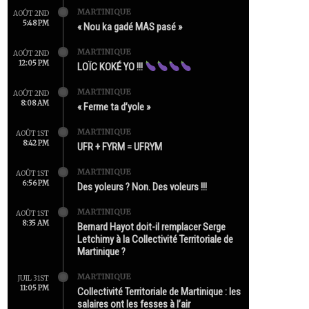
MARTINIQUE
AOÛT 2ND
5:48 PM
« Nou ka gadé MAS pasé »
MARTINIQUE
AOÛT 2ND
12:05 PM
LOÏC KOKÉ YO !!!
MARTINIQUE
AOÛT 2ND
8:08 AM
« Ferme ta d’yole »
MARTINIQUE
AOÛT 1ST
8:42 PM
UFR + FYRM = UFRYM
MARTINIQUE
AOÛT 1ST
6:56 PM
Des yoleurs ? Non. Des voleurs !!!
MARTINIQUE
AOÛT 1ST
8:35 AM
Bernard Hayot doit-il remplacer Serge
Letchimy à la Collectivité Territoriale de
Martinique ?
MARTINIQUE
JUIL 31ST
11:05 PM
Collectivité Territoriale de Martinique : les
salaires ont les fesses à l’air