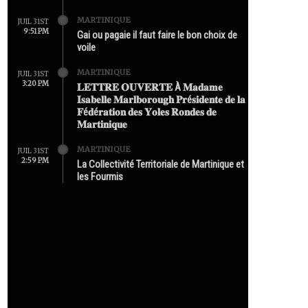
MARTINIQUE
JUIL 31ST
9:51 PM
Gai ou pagaie il faut faire le bon choix de
voile
MARTINIQUE
JUIL 31ST
3:20 PM
𝐋𝐄𝐓𝐓𝐑𝐄 𝐎𝐔𝐕𝐄𝐑𝐓𝐄 À 𝐌𝐚𝐝𝐚𝐦𝐞
𝐈𝐬𝐚𝐛𝐞𝐥𝐥𝐞 𝐌𝐚𝐫𝐥𝐛𝐨𝐫𝐨𝐮𝐠𝐡 𝐏𝐫é𝐬𝐢𝐝𝐞𝐧𝐭𝐞 𝐝𝐞 𝐥𝐚
𝐅é𝐝é𝐫𝐚𝐭𝐢𝐨𝐧 𝐝𝐞𝐬 𝐘𝐨𝐥𝐞𝐬 𝐑𝐨𝐧𝐝𝐞𝐬 𝐝𝐞
𝐌𝐚𝐫𝐭𝐢𝐧𝐢𝐪𝐮𝐞
MARTINIQUE
JUIL 31ST
2:59 PM
La Collectivité Territoriale de Martinique et
les Fourmis