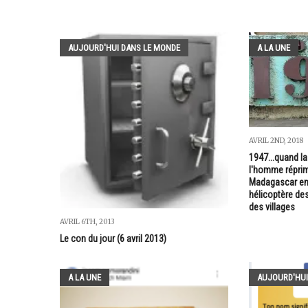
AUJOURD'HUI DANS LE MONDE
A LA UNE
AVRIL 2ND, 2018
1947...quand la
l'homme réprim
Madagascar en 
hélicoptère de
des villages
AVRIL 6TH, 2013
Le con du jour (6 avril 2013)
A LA UNE
AUJOURD'HUI