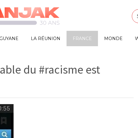
GUYANE
LA RÉUNION
FRANCE
MONDE
W
ble du #racisme est