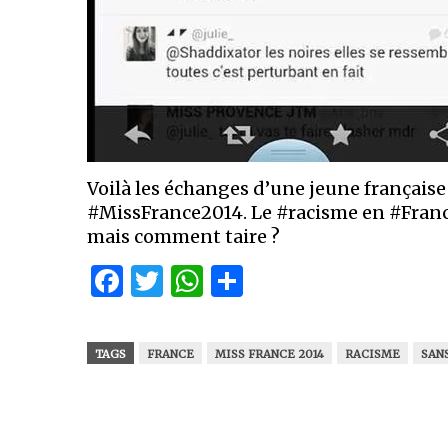
Voilà les échanges d’une jeune française 
#MissFrance2014. Le #racisme en #Franc
mais comment taire ?
Facebook
Twitter
WhatsApp
Partager
TAGS
FRANCE
MISS FRANCE 2014
RACISME
SAN