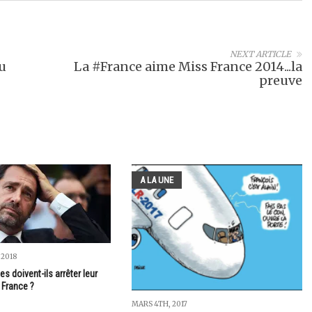
NEXT ARTICLE
ou
La #France aime Miss France 2014...la
preuve
A LA UNE
 2018
es doivent-ils arrêter leur
France ?
MARS 4TH, 2017