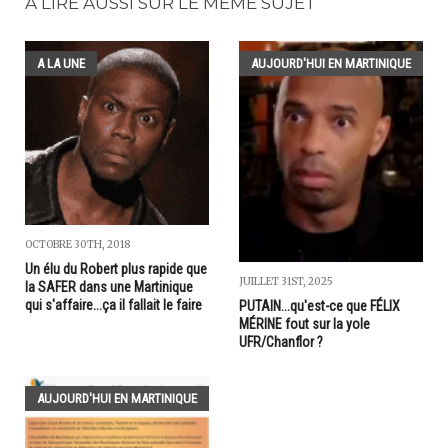
A LIRE AUSSI SUR LE MÊME SUJET
A LA UNE
AUJOURD'HUI EN MARTINIQUE
OCTOBRE 30TH, 2018
Un élu du Robert plus rapide que
JUILLET 31ST, 2025
la SAFER dans une Martinique
qui s'affaire...ça il fallait le faire
PUTAIN...qu'est-ce que FÉLIX
MÉRINE fout sur la yole
UFR/Chanflor ?
AUJOURD'HUI EN MARTINIQUE