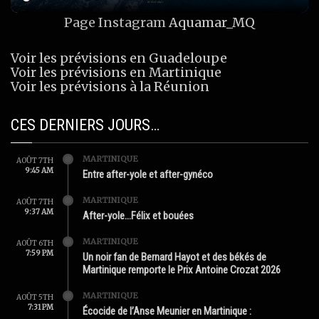
Page Instagram
Aquamar_MQ
Voir les prévisions en Guadeloupe
Voir les prévisions en Martinique
Voir les prévisions à la Réunion
CES DERNIERS JOURS…
MARTINIQUE
AOÛT 7TH
9:45 AM
Entre after-yole et after-gynéco
MARTINIQUE
AOÛT 7TH
9:37 AM
After-yole…Félix et bouées
MARTINIQUE
AOÛT 6TH
7:59 PM
Un noir fan de Bernard Hayot et des békés de
Martinique remporte le Prix Antoine Crozat 2026
MARTINIQUE
AOÛT 5TH
7:31 PM
Écocide de l’Anse Meunier en Martinique :