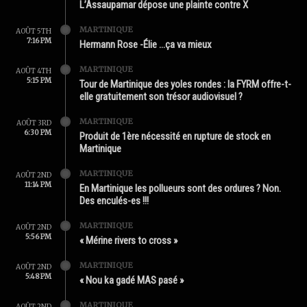
L’Assaupamar dépose une plainte contre X
MARTINIQUE
AOÛT 5TH
7:16 PM
Hermann Rose -Élie …ça va mieux
MARTINIQUE
AOÛT 4TH
5:15 PM
Tour de Martinique des yoles rondes : la FYRM offre-t-
elle gratuitement son trésor audiovisuel ?
MARTINIQUE
AOÛT 3RD
6:30 PM
Produit de 1ère nécessité en rupture de stock en
Martinique
MARTINIQUE
AOÛT 2ND
11:14 PM
En Martinique les pollueurs sont des ordures ? Non.
Des enculés-es !!!
MARTINIQUE
AOÛT 2ND
5:56 PM
« Mérine rivers to cross »
MARTINIQUE
AOÛT 2ND
5:48 PM
« Nou ka gadé MAS pasé »
MARTINIQUE
AOÛT 2ND