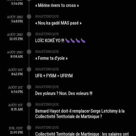
5:56 PM
« Mérine rivers to cross »
MARTINIQUE
AOÛT 2ND
5:48 PM
« Nou ka gadé MAS pasé »
MARTINIQUE
AOÛT 2ND
12:05 PM
LOÏC KOKÉ YO !!!
MARTINIQUE
AOÛT 2ND
8:08 AM
« Ferme ta d’yole »
MARTINIQUE
AOÛT 1ST
8:42 PM
UFR + FYRM = UFRYM
MARTINIQUE
AOÛT 1ST
6:56 PM
Des yoleurs ? Non. Des voleurs !!!
MARTINIQUE
AOÛT 1ST
8:35 AM
Bernard Hayot doit-il remplacer Serge Letchimy à la
Collectivité Territoriale de Martinique ?
MARTINIQUE
JUIL 31ST
11:05 PM
Collectivité Territoriale de Martinique : les salaires ont