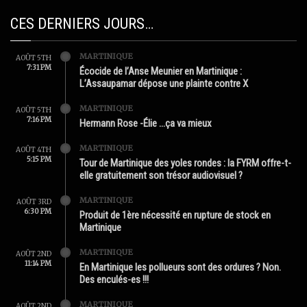
CES DERNIERS JOURS…
MARTINIQUE
AOÛT 5TH
7:31 PM
Écocide de l’Anse Meunier en Martinique :
L’Assaupamar dépose une plainte contre X
MARTINIQUE
AOÛT 5TH
7:16 PM
Hermann Rose -Élie …ça va mieux
MARTINIQUE
AOÛT 4TH
5:15 PM
Tour de Martinique des yoles rondes : la FYRM offre-t-
elle gratuitement son trésor audiovisuel ?
MARTINIQUE
AOÛT 3RD
6:30 PM
Produit de 1ère nécessité en rupture de stock en
Martinique
MARTINIQUE
AOÛT 2ND
11:14 PM
En Martinique les pollueurs sont des ordures ? Non.
Des enculés-es !!!
MARTINIQUE
AOÛT 2ND