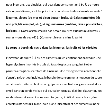
nous ingérons. Ces glucides, qui devraient constituer 55 à 60 % de notre
ration quotidienne, sont les principaux constituants des aliments suivants
:
légumes, algues (de mer et d’eau douce), fruits, céréales complètes (riz
non poli, blé complet
, etc.), et
légumineuses
(
lentilles, fèves, pois chiches,
haricots
…). Notre organisme n’a pas besoin d’autres glucides ni d’autres «
sucres » que de ceux-là (…)Comment le sucre mine la santé
Le corps a besoin de sucre dans les légumes, les fruits et les céréales
L’ingestion de sucre (…) ou des aliments qui en contiennent provoque une
hyperglycémie (montée brutale du taux de glucose sanguin). Notre
pancréas réagit en secrétant de l’insuline. Une hypoglycémie réactionnelle
s’ensuit. Evident ou insidieux, le besoin de consommer à nouveau du sucre
se fait sentir : vite, on boit ou on grignote sucré. Notre organisme est alors
entré dans un cercle vicieux qui peut aller jusqu’au diabète, d’autant qu’un
mode alimentaire sucré comprend toujours, à côté du sucre blanc, des
céréales raffinées (riz blanc, pain blanc, biscottes) et des aliments à index