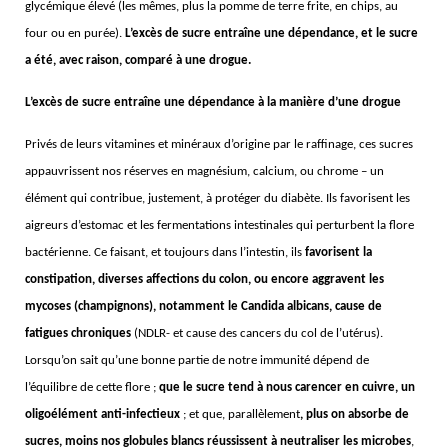
glycémique élevé (les mêmes, plus la pomme de terre frite, en chips, au
four ou en purée).
L’excès de sucre entraîne une dépendance, et le sucre
a été, avec raison, comparé à une drogue.
L’excès de sucre entraîne une dépendance à la manière d’une drogue
Privés de leurs vitamines et minéraux d’origine par le raffinage, ces sucres
appauvrissent nos réserves en magnésium, calcium, ou chrome – un
élément qui contribue, justement, à protéger du diabète. Ils favorisent les
aigreurs d’estomac et les fermentations intestinales qui perturbent la flore
bactérienne. Ce faisant, et toujours dans l’intestin, ils
favorisent la
constipation, diverses affections du colon, ou encore aggravent les
mycoses (champignons), notamment le Candida albicans, cause de
fatigues chroniques
(NDLR- et cause des cancers du col de l’utérus).
Lorsqu’on sait qu’une bonne partie de notre immunité dépend de
l’équilibre de cette flore ;
que le sucre tend à nous carencer en cuivre, un
oligoélément anti-infectieux
; et que, parallèlement
, plus on absorbe de
sucres, moins nos globules blancs réussissent à neutraliser les microbes
,