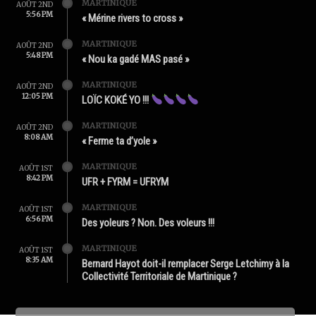
MARTINIQUE
AOÛT 2ND
5:56 PM
« Mérine rivers to cross »
MARTINIQUE
AOÛT 2ND
5:48 PM
« Nou ka gadé MAS pasé »
MARTINIQUE
AOÛT 2ND
12:05 PM
LOÏC KOKÉ YO !!!
MARTINIQUE
AOÛT 2ND
8:08 AM
« Ferme ta d’yole »
MARTINIQUE
AOÛT 1ST
8:42 PM
UFR + FYRM = UFRYM
MARTINIQUE
AOÛT 1ST
6:56 PM
Des yoleurs ? Non. Des voleurs !!!
MARTINIQUE
AOÛT 1ST
8:35 AM
Bernard Hayot doit-il remplacer Serge Letchimy à la
Collectivité Territoriale de Martinique ?