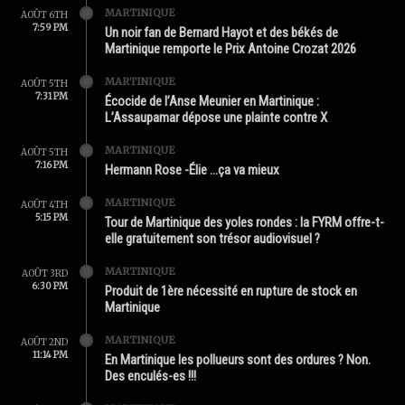
MARTINIQUE
AOÛT 6TH
7:59 PM
Un noir fan de Bernard Hayot et des békés de
Martinique remporte le Prix Antoine Crozat 2026
MARTINIQUE
AOÛT 5TH
7:31 PM
Écocide de l’Anse Meunier en Martinique :
L’Assaupamar dépose une plainte contre X
MARTINIQUE
AOÛT 5TH
7:16 PM
Hermann Rose -Élie …ça va mieux
MARTINIQUE
AOÛT 4TH
5:15 PM
Tour de Martinique des yoles rondes : la FYRM offre-t-
elle gratuitement son trésor audiovisuel ?
MARTINIQUE
AOÛT 3RD
6:30 PM
Produit de 1ère nécessité en rupture de stock en
Martinique
MARTINIQUE
AOÛT 2ND
11:14 PM
En Martinique les pollueurs sont des ordures ? Non.
Des enculés-es !!!