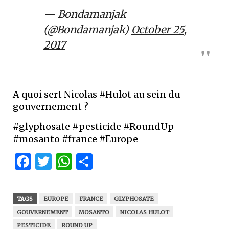
— Bondamanjak
(@Bondamanjak)
October 25,
2017
A quoi sert Nicolas #Hulot au sein du
gouvernement ?
#glyphosate #pesticide #RoundUp
#mosanto #france #Europe
Facebook
Twitter
WhatsApp
Partager
TAGS
EUROPE
FRANCE
GLYPHOSATE
GOUVERNEMENT
MOSANTO
NICOLAS HULOT
PESTICIDE
ROUND UP