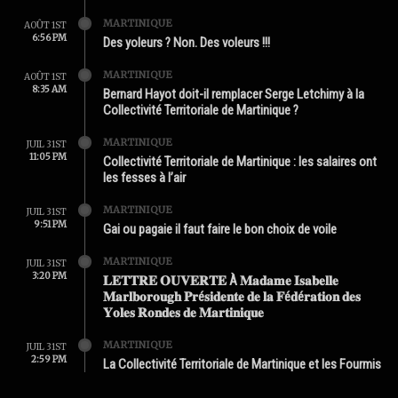
MARTINIQUE
AOÛT 1ST
6:56 PM
Des yoleurs ? Non. Des voleurs !!!
MARTINIQUE
AOÛT 1ST
8:35 AM
Bernard Hayot doit-il remplacer Serge Letchimy à la
Collectivité Territoriale de Martinique ?
MARTINIQUE
JUIL 31ST
11:05 PM
Collectivité Territoriale de Martinique : les salaires ont
les fesses à l’air
MARTINIQUE
JUIL 31ST
9:51 PM
Gai ou pagaie il faut faire le bon choix de voile
MARTINIQUE
JUIL 31ST
3:20 PM
𝐋𝐄𝐓𝐓𝐑𝐄 𝐎𝐔𝐕𝐄𝐑𝐓𝐄 À 𝐌𝐚𝐝𝐚𝐦𝐞 𝐈𝐬𝐚𝐛𝐞𝐥𝐥𝐞
𝐌𝐚𝐫𝐥𝐛𝐨𝐫𝐨𝐮𝐠𝐡 𝐏𝐫é𝐬𝐢𝐝𝐞𝐧𝐭𝐞 𝐝𝐞 𝐥𝐚 𝐅é𝐝é𝐫𝐚𝐭𝐢𝐨𝐧 𝐝𝐞𝐬
𝐘𝐨𝐥𝐞𝐬 𝐑𝐨𝐧𝐝𝐞𝐬 𝐝𝐞 𝐌𝐚𝐫𝐭𝐢𝐧𝐢𝐪𝐮𝐞
MARTINIQUE
JUIL 31ST
2:59 PM
La Collectivité Territoriale de Martinique et les Fourmis