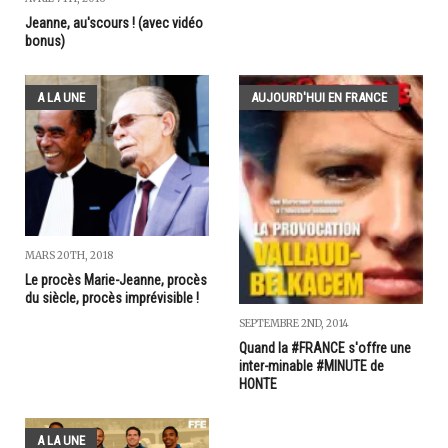
Jeanne, au'scours ! (avec vidéo
bonus)
A LA UNE
AUJOURD'HUI EN FRANCE
MARS 20TH, 2018
Le procès Marie-Jeanne, procès
du siècle, procès imprévisible !
SEPTEMBRE 2ND, 2014
Quand la #FRANCE s'offre une
inter-minable #MINUTE de
HONTE
A LA UNE