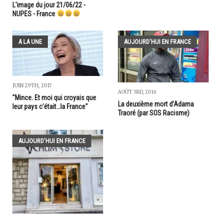
L'image du jour 21/06/22 -
NUPES - France
A LA UNE
AUJOURD'HUI EN FRANCE
JUIN 29TH, 2017
AOÛT 3RD, 2016
"Mince. Et moi qui croyais que
La deuxième mort d’Adama
leur pays c’était…la France"
Traoré (par SOS Racisme)
AUJOURD'HUI EN FRANCE