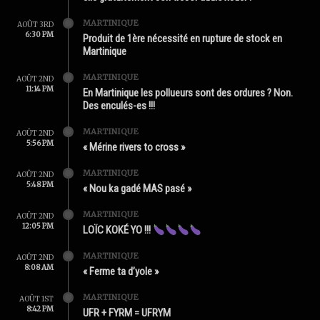
MARTINIQUE
AOÛT 3RD
6:30 PM
Produit de 1ère nécessité en rupture de stock en
Martinique
MARTINIQUE
AOÛT 2ND
11:14 PM
En Martinique les pollueurs sont des ordures ? Non.
Des enculés-es !!!
MARTINIQUE
AOÛT 2ND
5:56 PM
« Mérine rivers to cross »
MARTINIQUE
AOÛT 2ND
5:48 PM
« Nou ka gadé MAS pasé »
MARTINIQUE
AOÛT 2ND
12:05 PM
LOÏC KOKÉ YO !!!
MARTINIQUE
AOÛT 2ND
8:08 AM
« Ferme ta d’yole »
MARTINIQUE
AOÛT 1ST
8:42 PM
UFR + FYRM = UFRYM