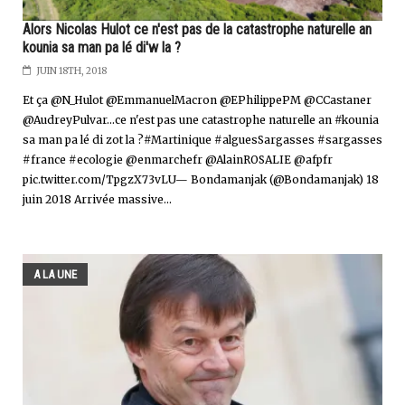
Alors Nicolas Hulot ce n'est pas de la catastrophe naturelle an
kounia sa man pa lé di'w la ?
JUIN 18TH, 2018
Et ça @N_Hulot @EmmanuelMacron @EPhilippePM @CCastaner
@AudreyPulvar...ce n'est pas une catastrophe naturelle an #kounia
sa man pa lé di zot la ?#Martinique #alguesSargasses #sargasses
#france #ecologie @enmarchefr @AlainROSALIE @afpfr
pic.twitter.com/TpgzX73vLU— Bondamanjak (@Bondamanjak) 18
juin 2018 Arrivée massive...
A LA UNE