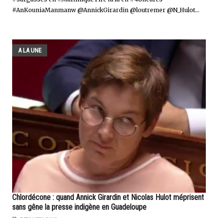
#AnKouniaManmanw @AnnickGirardin @loutremer @N_Hulot...
A LA UNE
Chlordécone : quand Annick Girardin et Nicolas Hulot méprisent
sans gêne la presse indigène en Guadeloupe