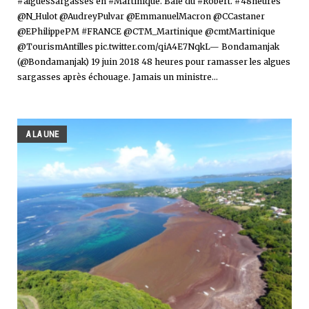
#alguesSargasses en #Martinique. Baie du #Robert. #48heures
@N_Hulot @AudreyPulvar @EmmanuelMacron @CCastaner
@EPhilippePM #FRANCE @CTM_Martinique @cmtMartinique
@TourismAntilles pic.twitter.com/qiA4E7NqkL— Bondamanjak
(@Bondamanjak) 19 juin 2018 48 heures pour ramasser les algues
sargasses après échouage. Jamais un ministre...
A LA UNE