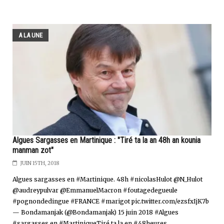
A LA UNE
Algues Sargasses en Martinique : "Tiré ta la an 48h an kounia
manman zot"
JUIN 15TH, 2018
Algues sargasses en #Martinique. 48h #nicolasHulot @N_Hulot
@audreypulvar @EmmanuelMacron #foutagedegueule
#pognondedingue #FRANCE #marigot pic.twitter.com/ezsfxIjK7b
— Bondamanjak (@Bondamanjak) 15 juin 2018 #Algues
#sargasses en #MartiniqueTiré ta la en #48heures