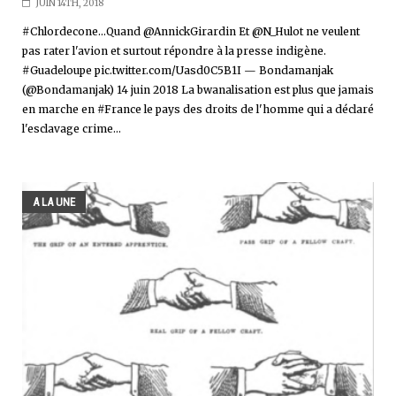
JUIN 14TH, 2018
#Chlordecone...Quand @AnnickGirardin Et @N_Hulot ne veulent
pas rater l'avion et surtout répondre à la presse indigène.
#Guadeloupe pic.twitter.com/Uasd0C5B1I — Bondamanjak
(@Bondamanjak) 14 juin 2018 La bwanalisation est plus que jamais
en marche en #France le pays des droits de l'homme qui a déclaré
l'esclavage crime...
A LA UNE