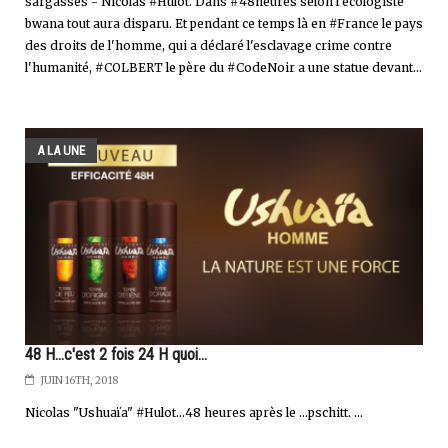
sargasses - Nicolas #Hulot. Dans #48heures selon l'écologiste
bwana tout aura disparu. Et pendant ce temps là en #France le pays
des droits de l'homme, qui a déclaré l'esclavage crime contre
l'humanité, #COLBERT le père du #CodeNoir a une statue devant...
A LA UNE
48 H...c'est 2 fois 24 H quoi...
JUIN 16TH, 2018
Nicolas "Ushuaïa" #Hulot...48 heures après le ...pschitt. ...