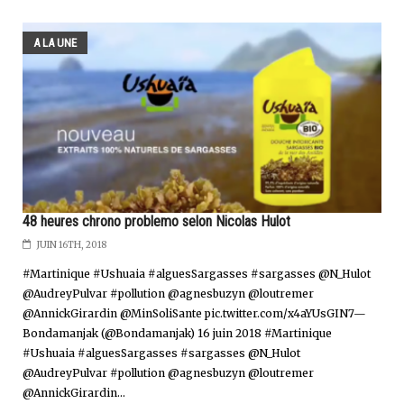
A LA UNE
48 heures chrono problemo selon Nicolas Hulot
JUIN 16TH, 2018
#Martinique #Ushuaia #alguesSargasses #sargasses @N_Hulot
@AudreyPulvar #pollution @agnesbuzyn @loutremer
@AnnickGirardin @MinSoliSante pic.twitter.com/x4aYUsGIN7—
Bondamanjak (@Bondamanjak) 16 juin 2018 #Martinique
#Ushuaia #alguesSargasses #sargasses @N_Hulot
@AudreyPulvar #pollution @agnesbuzyn @loutremer
@AnnickGirardin...