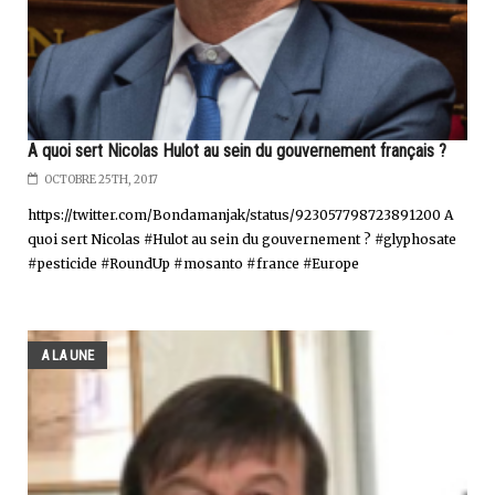
A quoi sert Nicolas Hulot au sein du gouvernement français ?
OCTOBRE 25TH, 2017
https://twitter.com/Bondamanjak/status/923057798723891200 A
quoi sert Nicolas #Hulot au sein du gouvernement ? #glyphosate
#pesticide #RoundUp #mosanto #france #Europe
A LA UNE