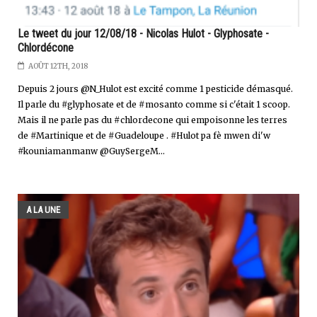
Le tweet du jour 12/08/18 - Nicolas Hulot - Glyphosate -
Chlordécone
AOÛT 12TH, 2018
Depuis 2 jours @N_Hulot est excité comme 1 pesticide démasqué.
Il parle du #glyphosate et de #mosanto comme si c'était 1 scoop.
Mais il ne parle pas du #chlordecone qui empoisonne les terres
de #Martinique et de #Guadeloupe . #Hulot pa fè mwen di'w
#kouniamanmanw @GuySergeM...
A LA UNE