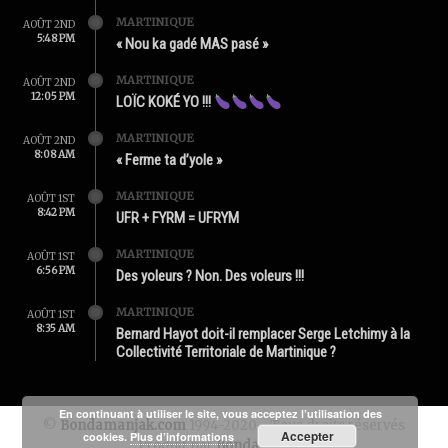
MARTINIQUE
AOÛT 2ND
5:48 PM
« Nou ka gadé MAS pasé »
MARTINIQUE
AOÛT 2ND
12:05 PM
LOÏC KOKÉ YO !!!
MARTINIQUE
AOÛT 2ND
8:08 AM
« Ferme ta d’yole »
MARTINIQUE
AOÛT 1ST
8:42 PM
UFR + FYRM = UFRYM
MARTINIQUE
AOÛT 1ST
6:56 PM
Des yoleurs ? Non. Des voleurs !!!
MARTINIQUE
AOÛT 1ST
8:35 AM
Bernard Hayot doit-il remplacer Serge Letchimy à la
Collectivité Territoriale de Martinique ?
En continuant à utiliser le site, vous acceptez l’utilisation des
©
Bondamanjak.com
1994-2020 - Tous droits réservés
Accepter
cookies.
Plus d’informations
Produit par
Bondamanjak