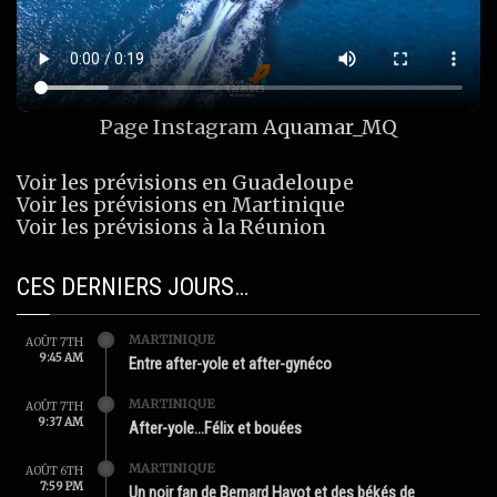
Page Instagram
Aquamar_MQ
Voir les prévisions en Guadeloupe
Voir les prévisions en Martinique
Voir les prévisions à la Réunion
CES DERNIERS JOURS…
MARTINIQUE
AOÛT 7TH
9:45 AM
Entre after-yole et after-gynéco
MARTINIQUE
AOÛT 7TH
9:37 AM
After-yole…Félix et bouées
MARTINIQUE
AOÛT 6TH
7:59 PM
Un noir fan de Bernard Hayot et des békés de