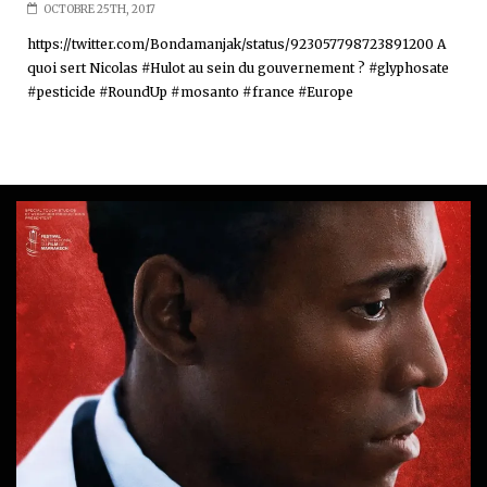
OCTOBRE 25TH, 2017
https://twitter.com/Bondamanjak/status/923057798723891200 A
quoi sert Nicolas #Hulot au sein du gouvernement ? #glyphosate
#pesticide #RoundUp #mosanto #france #Europe