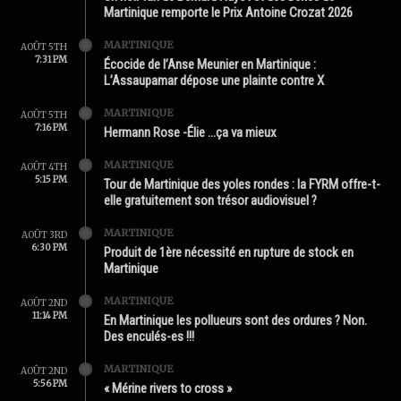
Martinique remporte le Prix Antoine Crozat 2026
MARTINIQUE
AOÛT 5TH
7:31 PM
Écocide de l’Anse Meunier en Martinique :
L’Assaupamar dépose une plainte contre X
MARTINIQUE
AOÛT 5TH
7:16 PM
Hermann Rose -Élie …ça va mieux
MARTINIQUE
AOÛT 4TH
5:15 PM
Tour de Martinique des yoles rondes : la FYRM offre-t-
elle gratuitement son trésor audiovisuel ?
MARTINIQUE
AOÛT 3RD
6:30 PM
Produit de 1ère nécessité en rupture de stock en
Martinique
MARTINIQUE
AOÛT 2ND
11:14 PM
En Martinique les pollueurs sont des ordures ? Non.
Des enculés-es !!!
MARTINIQUE
AOÛT 2ND
5:56 PM
« Mérine rivers to cross »