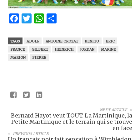
Facebook
Twitter
WhatsApp
Partager
TAGS
ADOLF
ANTOINE CROZAT
BENITO
ERIC
FRANCE
GILBERT
HEINRICH
JORDAN
MARINE
MARION
PIERRE
NEXT ARTICLE
Bernard Hayot veut TOUT. La Martinique, la
Petite Martinique et le terrain qui se trouve
en face
PREVIOUS ARTICLE
Un français noir fait sensation à Wimbledon