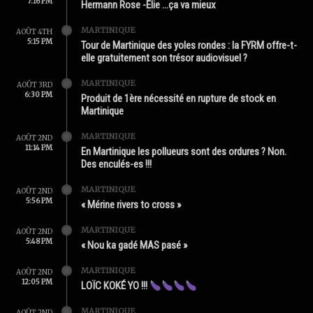
7:16 PM
Hermann Rose -Élie …ça va mieux
MARTINIQUE
AOÛT 4TH
5:15 PM
Tour de Martinique des yoles rondes : la FYRM offre-t-
elle gratuitement son trésor audiovisuel ?
MARTINIQUE
AOÛT 3RD
6:30 PM
Produit de 1ère nécessité en rupture de stock en
Martinique
MARTINIQUE
AOÛT 2ND
11:14 PM
En Martinique les pollueurs sont des ordures ? Non.
Des enculés-es !!!
MARTINIQUE
AOÛT 2ND
5:56 PM
« Mérine rivers to cross »
MARTINIQUE
AOÛT 2ND
5:48 PM
« Nou ka gadé MAS pasé »
MARTINIQUE
AOÛT 2ND
12:05 PM
LOÏC KOKÉ YO !!!
MARTINIQUE
AOÛT 2ND