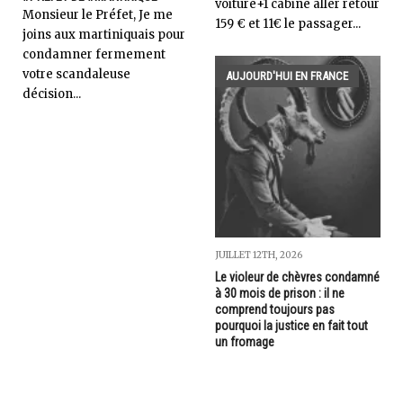
voiture+1 cabine aller retour
Monsieur le Préfet, Je me
159 € et 11€ le passager...
joins aux martiniquais pour
condamner fermement
votre scandaleuse
AUJOURD'HUI EN FRANCE
décision...
JUILLET 12TH, 2026
Le violeur de chèvres condamné
à 30 mois de prison : il ne
comprend toujours pas
pourquoi la justice en fait tout
un fromage