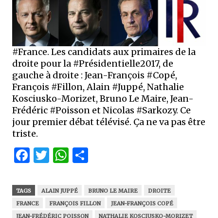
#France. Les candidats aux primaires de la
droite pour la #Présidentielle2017, de
gauche à droite : Jean-François #Copé,
François #Fillon, Alain #Juppé, Nathalie
Kosciusko-Morizet, Bruno Le Maire, Jean-
Frédéric #Poisson et Nicolas #Sarkozy. Ce
jour premier débat télévisé. Ça ne va pas être
triste.
Facebook
Twitter
WhatsApp
Partager
TAGS
ALAIN JUPPÉ
BRUNO LE MAIRE
DROITE
FRANCE
FRANÇOIS FILLON
JEAN-FRANÇOIS COPÉ
JEAN-FRÉDÉRIC POISSON
NATHALIE KOSCIUSKO-MORIZET