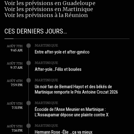
Voir les prévisions en Guadeloupe
Voir les prévisions en Martinique
Voir les prévisions à la Réunion
CES DERNIERS JOURS…
MARTINIQUE
AOÛT 7TH
9:45 AM
Entre after-yole et after-gynéco
MARTINIQUE
AOÛT 7TH
9:37 AM
After-yole…Félix et bouées
MARTINIQUE
AOÛT 6TH
7:59 PM
Un noir fan de Bernard Hayot et des békés de
Martinique remporte le Prix Antoine Crozat 2026
MARTINIQUE
AOÛT 5TH
7:31 PM
Écocide de l’Anse Meunier en Martinique :
L’Assaupamar dépose une plainte contre X
MARTINIQUE
AOÛT 5TH
7:16 PM
Hermann Rose -Élie …ça va mieux