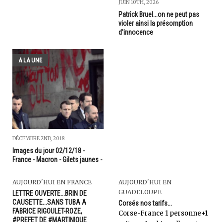
JUIN 10TH, 2026
Patrick Bruel...on ne peut pas
violer ainsi la présomption
d'innocence
A LA UNE
DÉCEMBRE 2ND, 2018
Images du jour 02/12/18 -
France - Macron - Gilets jaunes -
AUJOURD'HUI EN FRANCE
AUJOURD'HUI EN
GUADELOUPE
LETTRE OUVERTE...BRIN DE
CAUSETTE...SANS TUBA A
Corsés nos tarifs...
FABRICE RIGOULET-ROZE,
Corse-France 1 personne+1
#PREFET DE #MARTINIQUE