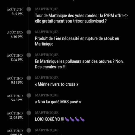
MARTINIQUE
AOÛT 4TH
5:15 PM
Tour de Martinique des yoles rondes : la FYRM offre-t-
elle gratuitement son trésor audiovisuel ?
MARTINIQUE
AOÛT 3RD
6:30 PM
Produit de 1ère nécessité en rupture de stock en
Martinique
MARTINIQUE
AOÛT 2ND
11:14 PM
En Martinique les pollueurs sont des ordures ? Non.
Des enculés-es !!!
MARTINIQUE
AOÛT 2ND
5:56 PM
« Mérine rivers to cross »
MARTINIQUE
AOÛT 2ND
5:48 PM
« Nou ka gadé MAS pasé »
MARTINIQUE
AOÛT 2ND
12:05 PM
LOÏC KOKÉ YO !!!
MARTINIQUE
AOÛT 2ND