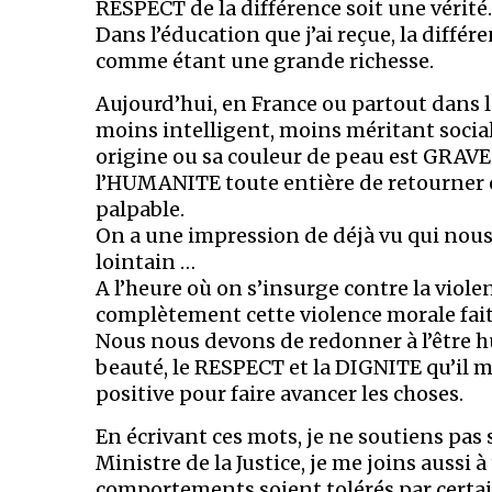
RESPECT de la différence soit une vérité.
Dans l’éducation que j’ai reçue, la diff
comme étant une grande richesse.
Aujourd’hui, en France ou partout dans 
moins intelligent, moins méritant soci
origine ou sa couleur de peau est GRAVE 
l’HUMANITE toute entière de retourner e
palpable.
On a une impression de déjà vu qui nou
lointain …
A l’heure où on s’insurge contre la viole
complètement cette violence morale fait
Nous nous devons de redonner à l’être h
beauté, le RESPECT et la DIGNITE qu’il 
positive pour faire avancer les choses.
En écrivant ces mots, je ne soutiens p
Ministre de la Justice, je me joins aussi
comportements soient tolérés par certai