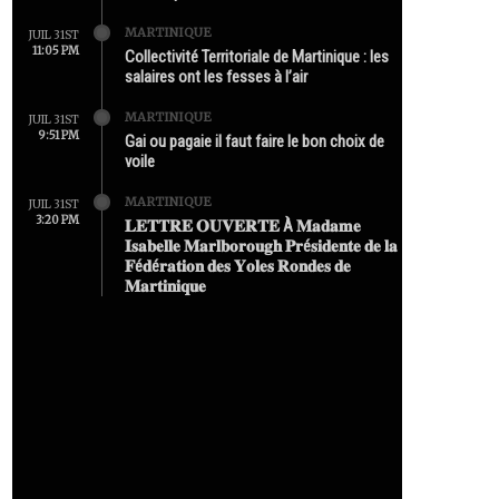
MARTINIQUE
JUIL 31ST
11:05 PM
Collectivité Territoriale de Martinique : les
salaires ont les fesses à l’air
MARTINIQUE
JUIL 31ST
9:51 PM
Gai ou pagaie il faut faire le bon choix de
voile
MARTINIQUE
JUIL 31ST
3:20 PM
𝐋𝐄𝐓𝐓𝐑𝐄 𝐎𝐔𝐕𝐄𝐑𝐓𝐄 À 𝐌𝐚𝐝𝐚𝐦𝐞
𝐈𝐬𝐚𝐛𝐞𝐥𝐥𝐞 𝐌𝐚𝐫𝐥𝐛𝐨𝐫𝐨𝐮𝐠𝐡 𝐏𝐫é𝐬𝐢𝐝𝐞𝐧𝐭𝐞 𝐝𝐞 𝐥𝐚
𝐅é𝐝é𝐫𝐚𝐭𝐢𝐨𝐧 𝐝𝐞𝐬 𝐘𝐨𝐥𝐞𝐬 𝐑𝐨𝐧𝐝𝐞𝐬 𝐝𝐞
𝐌𝐚𝐫𝐭𝐢𝐧𝐢𝐪𝐮𝐞