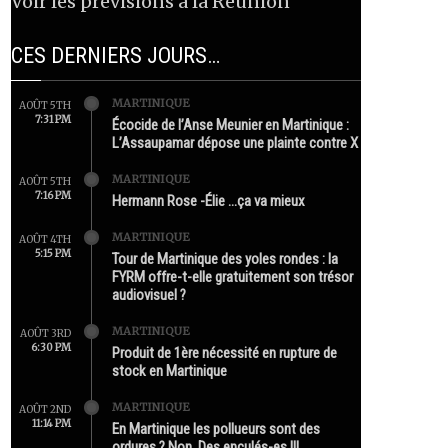
Voir les prévisions à la Réunion
CES DERNIERS JOURS…
MARTINIQUE
AOÛT 5TH
7:31 PM
Écocide de l’Anse Meunier en Martinique :
L’Assaupamar dépose une plainte contre X
MARTINIQUE
AOÛT 5TH
7:16 PM
Hermann Rose -Élie …ça va mieux
MARTINIQUE
AOÛT 4TH
5:15 PM
Tour de Martinique des yoles rondes : la
FYRM offre-t-elle gratuitement son trésor
audiovisuel ?
MARTINIQUE
AOÛT 3RD
6:30 PM
Produit de 1ère nécessité en rupture de
stock en Martinique
MARTINIQUE
AOÛT 2ND
11:14 PM
En Martinique les pollueurs sont des
ordures ? Non. Des enculés-es !!!