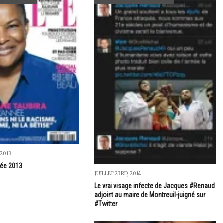
 2013
née 2013
JUILLET 23RD, 2014
Le vrai visage infecte de Jacques #Renaud
adjoint au maire de Montreuil-juigné sur
#Twitter