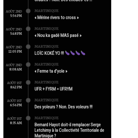
MARTINIQUE
AOÛT 2ND
5:56 PM
« Mérine rivers to cross »
MARTINIQUE
AOÛT 2ND
5:48 PM
« Nou ka gadé MAS pasé »
MARTINIQUE
AOÛT 2ND
12:05 PM
LOÏC KOKÉ YO !!!
MARTINIQUE
AOÛT 2ND
8:08 AM
« Ferme ta d’yole »
MARTINIQUE
AOÛT 1ST
8:42 PM
UFR + FYRM = UFRYM
MARTINIQUE
AOÛT 1ST
6:56 PM
Des yoleurs ? Non. Des voleurs !!!
MARTINIQUE
AOÛT 1ST
8:35 AM
Bernard Hayot doit-il remplacer Serge
Letchimy à la Collectivité Territoriale de
Martinique ?