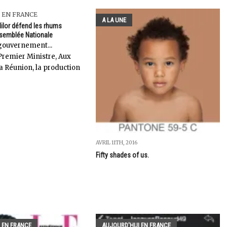
 EN FRANCE
A LA UNE
Nilor défend les rhums
semblée Nationale
gouvernement...
Premier Ministre, Aux
 la Réunion, la production
AVRIL 11TH, 2016
Fifty shades of us.
 EN FRANCE
AUJOURD'HUI EN FRANCE