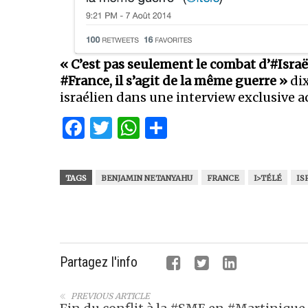
« C’est pas seulement le combat d’#Israël
#France, il s’agit de la même guerre »
dix
israélien dans une interview exclusive ac
Facebook
Twitter
WhatsApp
Partager
TAGS
BENJAMIN NETANYAHU
FRANCE
I>TÉLÉ
IS
Partagez l'info
PREVIOUS ARTICLE