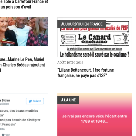
 de sole à Carrefour France et
 un poisson d’avril
AUJOURD'HUI EN FRANCE
ure...Marine Le Pen, Muriel
AOÛT 10TH, 2016
n-Charles Brédas rajoutent
"Liliane Bettencourt, 1ère fortune
l
française, ne paye pas d'ISF"
A LA UNE