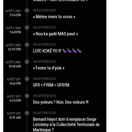
MARTINIQUE
AOÛT 2ND
5:56 PM
« Mérine rivers to cross »
MARTINIQUE
AOÛT 2ND
5:48 PM
« Nou ka gadé MAS pasé »
MARTINIQUE
AOÛT 2ND
12:05 PM
LOÏC KOKÉ YO !!!
MARTINIQUE
AOÛT 2ND
8:08 AM
« Ferme ta d’yole »
MARTINIQUE
AOÛT 1ST
8:42 PM
UFR + FYRM = UFRYM
MARTINIQUE
AOÛT 1ST
6:56 PM
Des yoleurs ? Non. Des voleurs !!!
MARTINIQUE
AOÛT 1ST
8:35 AM
Bernard Hayot doit-il remplacer Serge
Letchimy à la Collectivité Territoriale de
Martinique ?