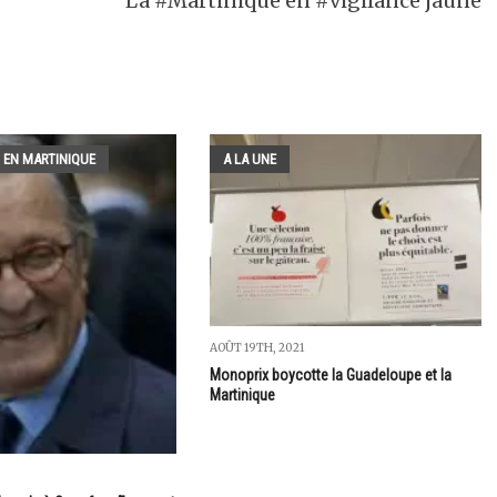
La #Martinique en #vigilance jaune
 EN MARTINIQUE
A LA UNE
AOÛT 19TH, 2021
Monoprix boycotte la Guadeloupe et la
Martinique