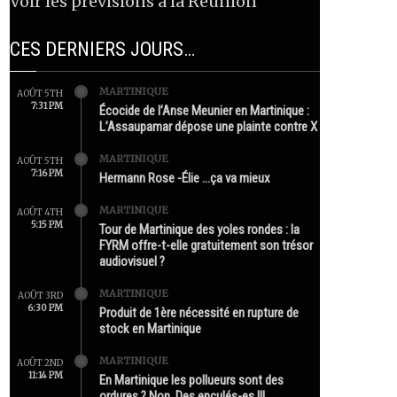
Voir les prévisions à la Réunion
CES DERNIERS JOURS…
MARTINIQUE
AOÛT 5TH
7:31 PM
Écocide de l’Anse Meunier en Martinique :
L’Assaupamar dépose une plainte contre X
MARTINIQUE
AOÛT 5TH
7:16 PM
Hermann Rose -Élie …ça va mieux
MARTINIQUE
AOÛT 4TH
5:15 PM
Tour de Martinique des yoles rondes : la
FYRM offre-t-elle gratuitement son trésor
audiovisuel ?
MARTINIQUE
AOÛT 3RD
6:30 PM
Produit de 1ère nécessité en rupture de
stock en Martinique
MARTINIQUE
AOÛT 2ND
11:14 PM
En Martinique les pollueurs sont des
ordures ? Non. Des enculés-es !!!