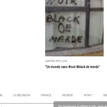
JANVIER 8TH, 2014
"Un monde sans #noir #black de merde"
NE
LA RÉUNION
FRANCE
MONDE
WTM ?
ME
En continuant à utiliser le site, vous a