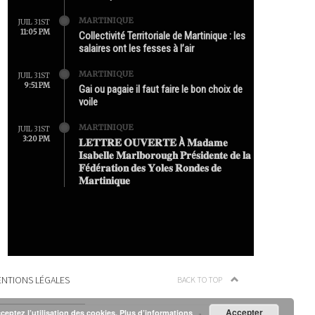
MARTINIQUE
JUIL 31ST
11:05 PM
Collectivité Territoriale de Martinique : les
salaires ont les fesses à l’air
MARTINIQUE
JUIL 31ST
9:51 PM
Gai ou pagaie il faut faire le bon choix de
voile
MARTINIQUE
JUIL 31ST
3:20 PM
𝐋𝐄𝐓𝐓𝐑𝐄 𝐎𝐔𝐕𝐄𝐑𝐓𝐄 À 𝐌𝐚𝐝𝐚𝐦𝐞
𝐈𝐬𝐚𝐛𝐞𝐥𝐥𝐞 𝐌𝐚𝐫𝐥𝐛𝐨𝐫𝐨𝐮𝐠𝐡 𝐏𝐫é𝐬𝐢𝐝𝐞𝐧𝐭𝐞 𝐝𝐞 𝐥𝐚
𝐅é𝐝é𝐫𝐚𝐭𝐢𝐨𝐧 𝐝𝐞𝐬 𝐘𝐨𝐥𝐞𝐬 𝐑𝐨𝐧𝐝𝐞𝐬 𝐝𝐞
𝐌𝐚𝐫𝐭𝐢𝐧𝐢𝐪𝐮𝐞
NTIONS LÉGALES
BACK TO TOP
Accepter
cceptez l’utilisation des cookies.
Plus d’informations