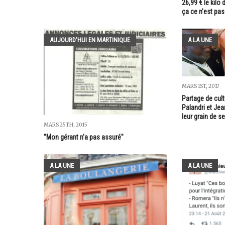
26,99 € le kilo
ça ce n’est pas
AUJOURD'HUI EN MARTINIQUE
A LA UNE
MARS 1ST, 2017
Partage de cult
Palandri et Jea
leur grain de se
MARS 25TH, 2015
"Mon gérant n'a pas assuré"
A LA UNE
A LA UNE