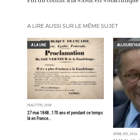
Fin du conflit à la #SME en #Martinique
A LIRE AUSSI SUR LE MÊME SUJET
A LA UNE
AUJOURD'HUI
MAI 27TH, 2018
27 mai 1848...170 ans et pendant ce temps
là en France...
AVRIL 1ST, 2024