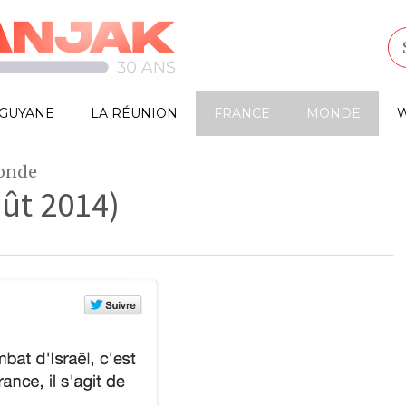
GUYANE
LA RÉUNION
FRANCE
MONDE
W
monde
oût 2014)