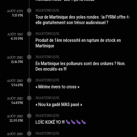
MARTINIQUE
AOÛT 4TH
5:15 PM
Tour de Martinique des yoles rondes : la FYRM offre-t-
elle gratuitement son trésor audiovisuel ?
MARTINIQUE
AOÛT 3RD
6:30 PM
Produit de 1ère nécessité en rupture de stock en
Martinique
MARTINIQUE
AOÛT 2ND
11:14 PM
En Martinique les pollueurs sont des ordures ? Non.
Des enculés-es !!!
MARTINIQUE
AOÛT 2ND
5:56 PM
« Mérine rivers to cross »
MARTINIQUE
AOÛT 2ND
5:48 PM
« Nou ka gadé MAS pasé »
MARTINIQUE
AOÛT 2ND
12:05 PM
LOÏC KOKÉ YO !!!
MARTINIQUE
AOÛT 2ND