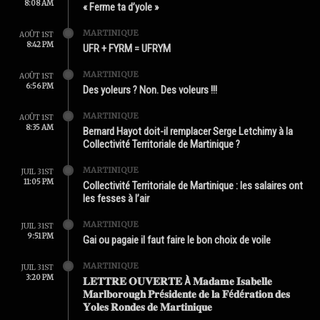
8:08 AM
« Ferme ta d’yole »
MARTINIQUE
AOÛT 1ST
8:42 PM
UFR + FYRM = UFRYM
MARTINIQUE
AOÛT 1ST
6:56 PM
Des yoleurs ? Non. Des voleurs !!!
MARTINIQUE
AOÛT 1ST
8:35 AM
Bernard Hayot doit-il remplacer Serge Letchimy à la
Collectivité Territoriale de Martinique ?
MARTINIQUE
JUIL 31ST
11:05 PM
Collectivité Territoriale de Martinique : les salaires ont
les fesses à l’air
MARTINIQUE
JUIL 31ST
9:51 PM
Gai ou pagaie il faut faire le bon choix de voile
MARTINIQUE
JUIL 31ST
3:20 PM
𝐋𝐄𝐓𝐓𝐑𝐄 𝐎𝐔𝐕𝐄𝐑𝐓𝐄 À 𝐌𝐚𝐝𝐚𝐦𝐞 𝐈𝐬𝐚𝐛𝐞𝐥𝐥𝐞
𝐌𝐚𝐫𝐥𝐛𝐨𝐫𝐨𝐮𝐠𝐡 𝐏𝐫é𝐬𝐢𝐝𝐞𝐧𝐭𝐞 𝐝𝐞 𝐥𝐚 𝐅é𝐝é𝐫𝐚𝐭𝐢𝐨𝐧 𝐝𝐞𝐬
𝐘𝐨𝐥𝐞𝐬 𝐑𝐨𝐧𝐝𝐞𝐬 𝐝𝐞 𝐌𝐚𝐫𝐭𝐢𝐧𝐢𝐪𝐮𝐞