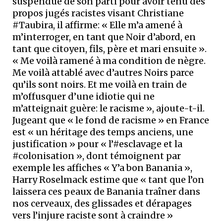
suspendue de son parti pour avoir tenu des
propos jugés racistes visant Christiane
#Taubira, il affirme: « Elle m’a amené à
m’interroger, en tant que Noir d’abord, en
tant que citoyen, fils, père et mari ensuite ».
« Me voilà ramené à ma condition de nègre.
Me voilà attablé avec d’autres Noirs parce
qu’ils sont noirs. Et me voilà en train de
m’offusquer d’une idiotie qui ne
m’atteignait guère: le racisme », ajoute-t-il.
Jugeant que « le fond de racisme » en France
est « un héritage des temps anciens, une
justification » pour « l’#esclavage et la
#colonisation », dont témoignent par
exemple les affiches « Y’a bon Banania »,
Harry Roselmack estime que « tant que l’on
laissera ces peaux de Banania traîner dans
nos cerveaux, des glissades et dérapages
vers l’injure raciste sont à craindre »