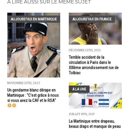
A LIRE AUSSI SUR LE MÊME SUJET
AUJOURD'HUI EN MARTINIQUE
AUJOURD'HUI EN FRANCE
DÉCEMBRE 12TH, 2021
Terrible accident de la
circulation à Paris dans le
XIIIème arrondissement rue de
Tolbiac
NOVEMBRE 12TH, 2023
A LA UNE
Un gendarme blanc dérape en
Martinique : "C'est grâce à nous
si vous avez la CAF et le RSA"
JUILLET 8TH, 2017
La Martinique entre drapeau,
beaux draps et manque de peau