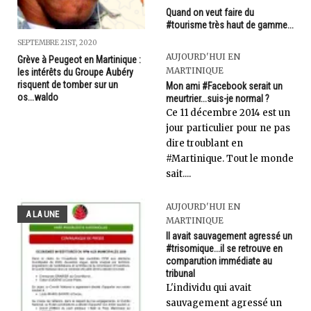
Quand on veut faire du
#tourisme très haut de gamme...
SEPTEMBRE 21ST, 2020
AUJOURD'HUI EN
Grève à Peugeot en Martinique :
MARTINIQUE
les intérêts du Groupe Aubéry
risquent de tomber sur un
Mon ami #Facebook serait un
os...waldo
meurtrier...suis-je normal ?
Ce 11 décembre 2014 est un
jour particulier pour ne pas
dire troublant en
#Martinique. Tout le monde
sait....
AUJOURD'HUI EN
A LA UNE
MARTINIQUE
Il avait sauvagement agressé un
#trisomique...il se retrouve en
comparution immédiate au
tribunal
L'individu qui avait
sauvagement agressé un