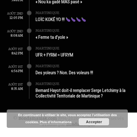
5:48 PM
« Nou ka gadé MAS pasé »
MARTINIQUE
AOÛT 2ND
12:05 PM
LOÏC KOKÉ YO !!!
MARTINIQUE
AOÛT 2ND
8:08 AM
« Ferme ta d’yole »
MARTINIQUE
AOÛT 1ST
8:42 PM
UFR + FYRM = UFRYM
MARTINIQUE
AOÛT 1ST
6:56 PM
Des yoleurs ? Non. Des voleurs !!!
MARTINIQUE
AOÛT 1ST
8:35 AM
Bernard Hayot doit-il remplacer Serge Letchimy à la
Collectivité Territoriale de Martinique ?
En continuant à utiliser le site, vous acceptez l’utilisation des
©
Bondamanjak.com
1994-2020 - Tous droits réservés
Accepter
cookies.
Plus d’informations
Produit par
Bondamanjak