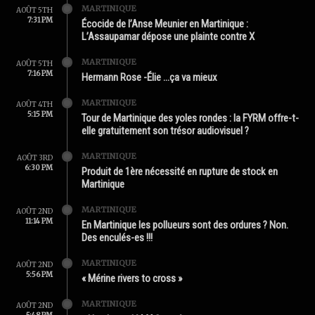
MARTINIQUE
AOÛT 5TH
7:31 PM
Écocide de l’Anse Meunier en Martinique :
L’Assaupamar dépose une plainte contre X
MARTINIQUE
AOÛT 5TH
7:16 PM
Hermann Rose -Élie …ça va mieux
MARTINIQUE
AOÛT 4TH
5:15 PM
Tour de Martinique des yoles rondes : la FYRM offre-t-
elle gratuitement son trésor audiovisuel ?
MARTINIQUE
AOÛT 3RD
6:30 PM
Produit de 1ère nécessité en rupture de stock en
Martinique
MARTINIQUE
AOÛT 2ND
11:14 PM
En Martinique les pollueurs sont des ordures ? Non.
Des enculés-es !!!
MARTINIQUE
AOÛT 2ND
5:56 PM
« Mérine rivers to cross »
MARTINIQUE
AOÛT 2ND