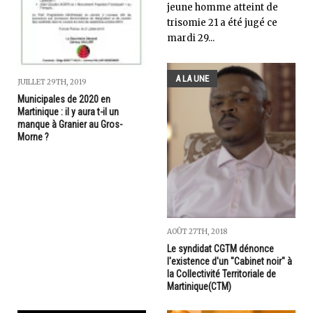
jeune homme atteint de
trisomie 21 a été jugé ce
mardi 29...
A LA UNE
JUILLET 29TH, 2019
Municipales de 2020 en
Martinique : il y aura t-il un
manque à Granier au Gros-
Morne ?
AOÛT 27TH, 2018
Le syndidat CGTM dénonce
l'existence d'un "Cabinet noir" à
la Collectivité Territoriale de
Martinique(CTM)