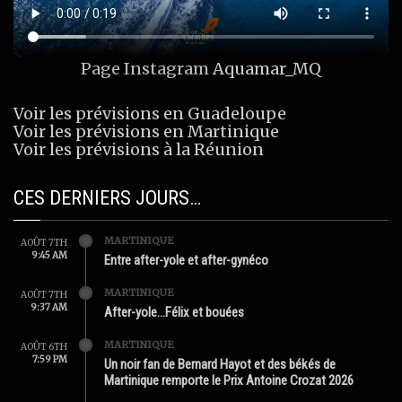
Page Instagram
Aquamar_MQ
Voir les prévisions en Guadeloupe
Voir les prévisions en Martinique
Voir les prévisions à la Réunion
CES DERNIERS JOURS…
MARTINIQUE
AOÛT 7TH
9:45 AM
Entre after-yole et after-gynéco
MARTINIQUE
AOÛT 7TH
9:37 AM
After-yole…Félix et bouées
MARTINIQUE
AOÛT 6TH
7:59 PM
Un noir fan de Bernard Hayot et des békés de
Martinique remporte le Prix Antoine Crozat 2026