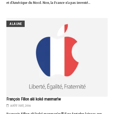
et d'Amérique du Nord. Non, la France n'a pas inventé...
A LA UNE
François Fillon alé koké manman'w
AOÛT 31ST, 2016
François Fillon alé koké manman'w !!! Il ne faut plus laisser aux