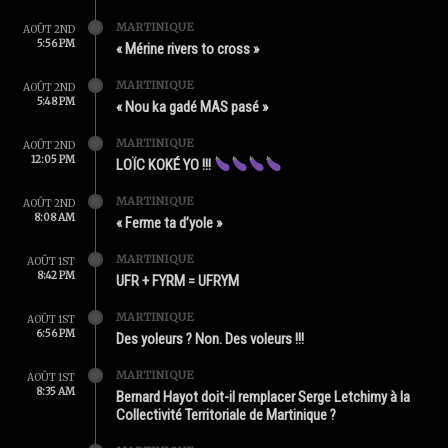
MARTINIQUE
AOÛT 2ND
5:56 PM
« Mérine rivers to cross »
MARTINIQUE
AOÛT 2ND
5:48 PM
« Nou ka gadé MAS pasé »
MARTINIQUE
AOÛT 2ND
12:05 PM
LOÏC KOKÉ YO !!!
MARTINIQUE
AOÛT 2ND
8:08 AM
« Ferme ta d’yole »
MARTINIQUE
AOÛT 1ST
8:42 PM
UFR + FYRM = UFRYM
MARTINIQUE
AOÛT 1ST
6:56 PM
Des yoleurs ? Non. Des voleurs !!!
MARTINIQUE
AOÛT 1ST
8:35 AM
Bernard Hayot doit-il remplacer Serge Letchimy à la
Collectivité Territoriale de Martinique ?