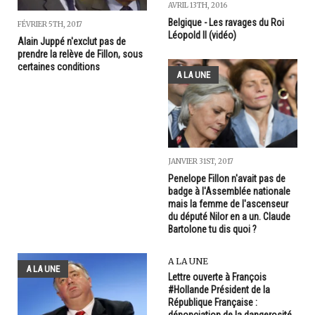
AVRIL 13TH, 2016
Belgique - Les ravages du Roi
FÉVRIER 5TH, 2017
Léopold II (vidéo)
Alain Juppé n'exclut pas de
prendre la relève de Fillon, sous
certaines conditions
A LA UNE
JANVIER 31ST, 2017
Penelope Fillon n'avait pas de
badge à l'Assemblée nationale
mais la femme de l'ascenseur
du député Nilor en a un. Claude
Bartolone tu dis quoi ?
A LA UNE
A LA UNE
Lettre ouverte à François
#Hollande Président de la
République Française :
dénonciation de la dangerosité