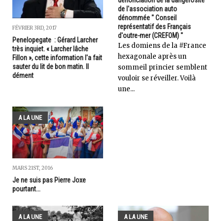
de l'association auto
dénommée " Conseil
représentatif des Français
FÉVRIER 3RD, 2017
d'outre-mer (CREFOM) "
Penelopegate : Gérard Larcher
Les domiens de la #France
très inquiet. « Larcher lâche
hexagonale après un
Fillon », cette information l'a fait
sauter du lit de bon matin. Il
sommeil princier semblent
dément
vouloir se réveiller. Voilà
une...
A LA UNE
MARS 21ST, 2016
Je ne suis pas Pierre Joxe
pourtant...
A LA UNE
A LA UNE