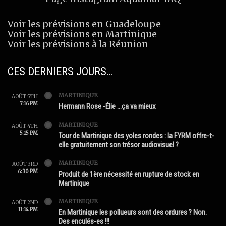
Voir les prévisions en Guadeloupe
Voir les prévisions en Martinique
Voir les prévisions à la Réunion
CES DERNIERS JOURS…
MARTINIQUE
AOÛT 5TH
7:16 PM
Hermann Rose -Élie …ça va mieux
MARTINIQUE
AOÛT 4TH
5:15 PM
Tour de Martinique des yoles rondes : la FYRM offre-t-
elle gratuitement son trésor audiovisuel ?
MARTINIQUE
AOÛT 3RD
6:30 PM
Produit de 1ère nécessité en rupture de stock en
Martinique
MARTINIQUE
AOÛT 2ND
11:14 PM
En Martinique les pollueurs sont des ordures ? Non.
Des enculés-es !!!