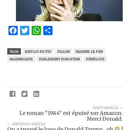
Facebook
Twitter
WhatsApp
Partager
TAGS
EMPLOI FICTIF
FILLON
MARINE LE PEN
MARINEGATE
PARLEMENT EUROPÉEN
PÉNÉLOPE
NEXT ARTICLE
Le roman "1984" est épuisé sur Amazon.
Merci Donald.
PREVIOUS ARTICLE
On a trouvé le logo de Donald Trump... oh
!