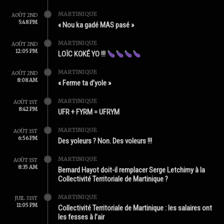
MARTINIQUE
AOÛT 2ND
5:48 PM
« Nou ka gadé MAS pasé »
MARTINIQUE
AOÛT 2ND
12:05 PM
LOÏC KOKÉ YO !!!
MARTINIQUE
AOÛT 2ND
8:08 AM
« Ferme ta d’yole »
MARTINIQUE
AOÛT 1ST
8:42 PM
UFR + FYRM = UFRYM
MARTINIQUE
AOÛT 1ST
6:56 PM
Des yoleurs ? Non. Des voleurs !!!
MARTINIQUE
AOÛT 1ST
8:35 AM
Bernard Hayot doit-il remplacer Serge Letchimy à la
Collectivité Territoriale de Martinique ?
MARTINIQUE
JUIL 31ST
11:05 PM
Collectivité Territoriale de Martinique : les salaires ont
les fesses à l’air