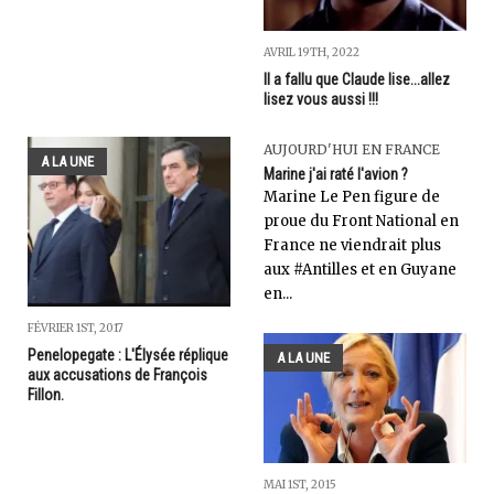
AVRIL 19TH, 2022
Il a fallu que Claude lise...allez
lisez vous aussi !!!
AUJOURD'HUI EN FRANCE
A LA UNE
Marine j'ai raté l'avion ?
Marine Le Pen figure de
proue du Front National en
France ne viendrait plus
aux #Antilles et en Guyane
en...
FÉVRIER 1ST, 2017
Penelopegate : L'Élysée réplique
A LA UNE
aux accusations de François
Fillon.
MAI 1ST, 2015