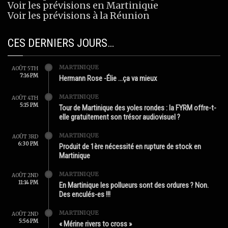
Voir les prévisions en Martinique
Voir les prévisions à la Réunion
CES DERNIERS JOURS…
MARTINIQUE
AOÛT 5TH
7:16 PM
Hermann Rose -Élie …ça va mieux
MARTINIQUE
AOÛT 4TH
5:15 PM
Tour de Martinique des yoles rondes : la FYRM offre-t-
elle gratuitement son trésor audiovisuel ?
MARTINIQUE
AOÛT 3RD
6:30 PM
Produit de 1ère nécessité en rupture de stock en
Martinique
MARTINIQUE
AOÛT 2ND
11:14 PM
En Martinique les pollueurs sont des ordures ? Non.
Des enculés-es !!!
MARTINIQUE
AOÛT 2ND
5:56 PM
« Mérine rivers to cross »