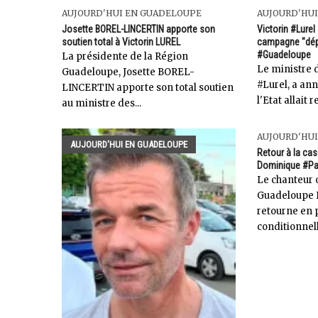
AUJOURD'HUI EN GUADELOUPE
AUJOURD'HU
Josette BOREL-LINCERTIN apporte son
Victorin #Lurel
soutien total à Victorin LUREL
campagne "dép
#Guadeloupe
La présidente de la Région
Le ministre 
Guadeloupe, Josette BOREL-
#Lurel, a ann
LINCERTIN apporte son total soutien
l'Etat allait
au ministre des...
AUJOURD'HU
AUJOURD'HUI EN GUADELOUPE
Retour à la cas
Dominique #Pa
Le chanteur 
Guadeloupe 
retourne en p
conditionnell