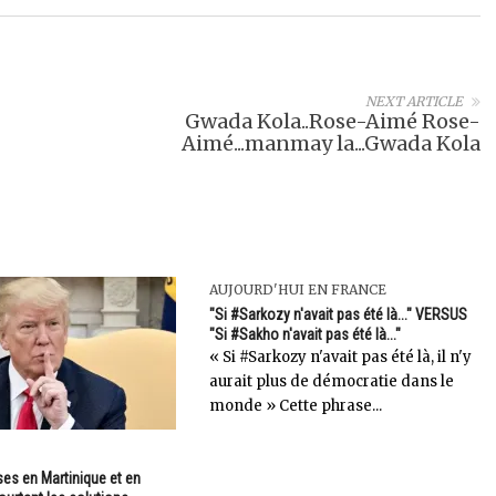
NEXT ARTICLE
Gwada Kola..Rose-Aimé Rose-
Aimé...manmay la...Gwada Kola
AUJOURD'HUI EN FRANCE
"Si #Sarkozy n'avait pas été là..." VERSUS
"Si #Sakho n'avait pas été là..."
« Si #Sarkozy n'avait pas été là, il n'y
aurait plus de démocratie dans le
monde » Cette phrase...
es en Martinique et en