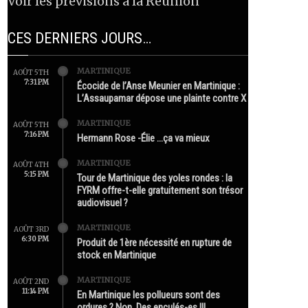
Voir les prévisions à la Réunion
CES DERNIERS JOURS…
MARTINIQUE
AOÛT 5TH
7:31 PM
Écocide de l’Anse Meunier en Martinique :
L’Assaupamar dépose une plainte contre X
MARTINIQUE
AOÛT 5TH
7:16 PM
Hermann Rose -Élie …ça va mieux
MARTINIQUE
AOÛT 4TH
5:15 PM
Tour de Martinique des yoles rondes : la
FYRM offre-t-elle gratuitement son trésor
audiovisuel ?
MARTINIQUE
AOÛT 3RD
6:30 PM
Produit de 1ère nécessité en rupture de
stock en Martinique
MARTINIQUE
AOÛT 2ND
11:14 PM
En Martinique les pollueurs sont des
ordures ? Non. Des enculés-es !!!