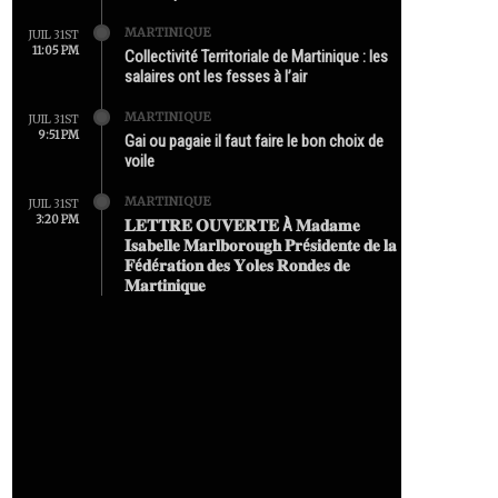
MARTINIQUE
JUIL 31ST
11:05 PM
Collectivité Territoriale de Martinique : les
salaires ont les fesses à l’air
MARTINIQUE
JUIL 31ST
9:51 PM
Gai ou pagaie il faut faire le bon choix de
voile
MARTINIQUE
JUIL 31ST
3:20 PM
𝐋𝐄𝐓𝐓𝐑𝐄 𝐎𝐔𝐕𝐄𝐑𝐓𝐄 À 𝐌𝐚𝐝𝐚𝐦𝐞
𝐈𝐬𝐚𝐛𝐞𝐥𝐥𝐞 𝐌𝐚𝐫𝐥𝐛𝐨𝐫𝐨𝐮𝐠𝐡 𝐏𝐫é𝐬𝐢𝐝𝐞𝐧𝐭𝐞 𝐝𝐞 𝐥𝐚
𝐅é𝐝é𝐫𝐚𝐭𝐢𝐨𝐧 𝐝𝐞𝐬 𝐘𝐨𝐥𝐞𝐬 𝐑𝐨𝐧𝐝𝐞𝐬 𝐝𝐞
𝐌𝐚𝐫𝐭𝐢𝐧𝐢𝐪𝐮𝐞