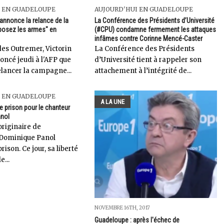
I EN GUADELOUPE
AUJOURD'HUI EN GUADELOUPE
 annonce la relance de la
La Conférence des Présidents d’Université
osez les armes" en
(#CPU) condamne fermement les attaques
infâmes contre Corinne Mencé-Caster
des Outremer, Victorin
La Conférence des Présidents
oncé jeudi à l'AFP que
d’Université tient à rappeler son
 relancer la campagne...
attachement à l’intégrité de...
I EN GUADELOUPE
A LA UNE
e prison pour le chanteur
nol
originaire de
Dominique Panol
rison. Ce jour, sa liberté
e...
NOVEMBRE 16TH, 2017
Guadeloupe : après l'échec de