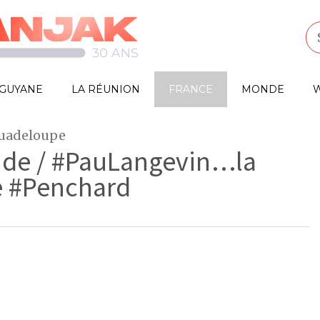
GUYANE
LA RÉUNION
FRANCE
MONDE
W
Guadeloupe
ande / #PauLangevin…la
e #Penchard