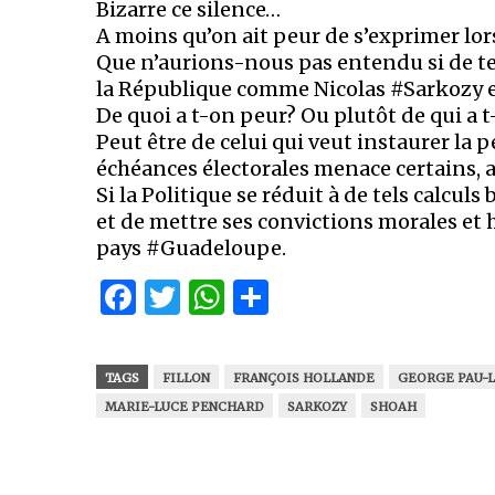
Bizarre ce silence…
A moins qu’on ait peur de s’exprimer lo
Que n’aurions-nous pas entendu si de te
la République comme Nicolas #Sarkozy 
De quoi a t-on peur? Ou plutôt de qui a 
Peut être de celui qui veut instaurer la
échéances électorales menace certains, a
Si la Politique se réduit à de tels calcu
et de mettre ses convictions morales et 
pays #Guadeloupe.
Facebook
Twitter
WhatsApp
Partager
TAGS
FILLON
FRANÇOIS HOLLANDE
GEORGE PAU-
MARIE-LUCE PENCHARD
SARKOZY
SHOAH