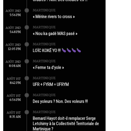
MARTINIQUE
AOÛT 2ND
5:56 PM
« Mérine rivers to cross »
MARTINIQUE
AOÛT 2ND
5:48 PM
« Nou ka gadé MAS pasé »
MARTINIQUE
AOÛT 2ND
12:05 PM
LOÏC KOKÉ YO !!!
MARTINIQUE
AOÛT 2ND
8:08 AM
« Ferme ta d’yole »
MARTINIQUE
AOÛT 1ST
8:42 PM
UFR + FYRM = UFRYM
MARTINIQUE
AOÛT 1ST
6:56 PM
Des yoleurs ? Non. Des voleurs !!!
MARTINIQUE
AOÛT 1ST
8:35 AM
Bernard Hayot doit-il remplacer Serge
Letchimy à la Collectivité Territoriale de
Martinique ?