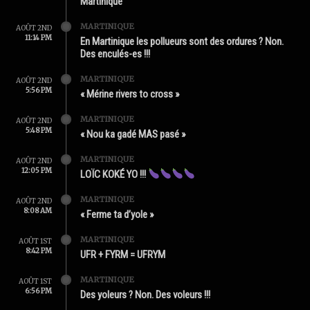
Martinique
MARTINIQUE
AOÛT 2ND
11:14 PM
En Martinique les pollueurs sont des ordures ? Non.
Des enculés-es !!!
MARTINIQUE
AOÛT 2ND
5:56 PM
« Mérine rivers to cross »
MARTINIQUE
AOÛT 2ND
5:48 PM
« Nou ka gadé MAS pasé »
MARTINIQUE
AOÛT 2ND
12:05 PM
LOÏC KOKÉ YO !!!
MARTINIQUE
AOÛT 2ND
8:08 AM
« Ferme ta d’yole »
MARTINIQUE
AOÛT 1ST
8:42 PM
UFR + FYRM = UFRYM
MARTINIQUE
AOÛT 1ST
6:56 PM
Des yoleurs ? Non. Des voleurs !!!