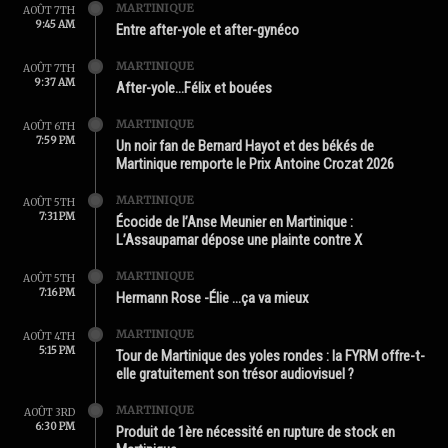
MARTINIQUE
AOÛT 7TH
9:45 AM
Entre after-yole et after-gynéco
MARTINIQUE
AOÛT 7TH
9:37 AM
After-yole…Félix et bouées
MARTINIQUE
AOÛT 6TH
7:59 PM
Un noir fan de Bernard Hayot et des békés de
Martinique remporte le Prix Antoine Crozat 2026
MARTINIQUE
AOÛT 5TH
7:31 PM
Écocide de l’Anse Meunier en Martinique :
L’Assaupamar dépose une plainte contre X
MARTINIQUE
AOÛT 5TH
7:16 PM
Hermann Rose -Élie …ça va mieux
MARTINIQUE
AOÛT 4TH
5:15 PM
Tour de Martinique des yoles rondes : la FYRM offre-t-
elle gratuitement son trésor audiovisuel ?
MARTINIQUE
AOÛT 3RD
6:30 PM
Produit de 1ère nécessité en rupture de stock en